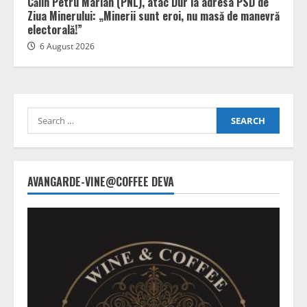
Călin Petru Marian (PNL), atac Dur la adresa PSD de
Ziua Minerului: „Minerii sunt eroi, nu masă de manevră
electorală!”
6 August 2026
Search
for:
AVANGARDE-VINE@COFFEE DEVA