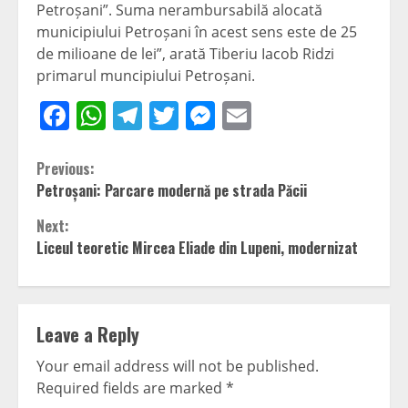
Petroșani”. Suma nerambursabilă alocată
municipiului Petroșani în acest sens este de 25
de milioane de lei”, arată Tiberiu Iacob Ridzi
primarul muncipiului Petroșani.
Facebook
WhatsApp
Telegram
Twitter
Messenger
Email
Continue
Previous:
Petroșani: Parcare modernă pe strada Păcii
Reading
Next:
Liceul teoretic Mircea Eliade din Lupeni, modernizat
Leave a Reply
Your email address will not be published.
Required fields are marked
*