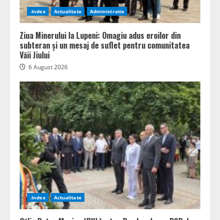
.Index
Actualitate
Administratie
Ziua Minerului la Lupeni: Omagiu adus eroilor din
subteran și un mesaj de suflet pentru comunitatea
Văii Jiului
6 August 2026
.Index
Actualitate