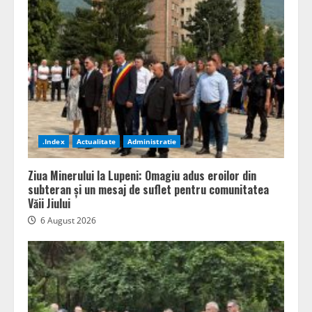
.Index
Actualitate
Administratie
Ziua Minerului la Lupeni: Omagiu adus eroilor din
subteran și un mesaj de suflet pentru comunitatea
Văii Jiului
6 August 2026