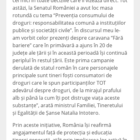
cei mici în toate deciziile care îi vizează direct. Tot
astăzi, la Senatul României a avut loc masa
rotundă cu tema “Prevenția consumului de
droguri: responsabilitatea comună a instituțiilor
publice și societății civile”. În discursul meu le-
am vorbit celor prezenți despre caravana “Fără
bariere” care în primăvară a ajuns în 20 de
județe ale țării și în această perioadă își continuă
periplul în restul țării. Este prima campanie
derulată de statul român în care personajele
principale sunt tineri foști consumatori de
droguri care le spun participanților TOT
adevărul despre droguri, de la mirajul prafului
alb și până la cum îți pot distruge viața aceste
substanțe”, arată ministrul Familiei, Tineretului
și Egalității de Șanse Natalia Intotero.
Prin aceste inițiative, România își reafirmă
angajamentul față de protecția și educația
tinerei generații, atât prin implicarea lor activă în