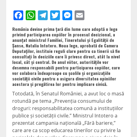
Facebook
WhatsApp
Telegram
Twitter
Messenger
Email
România devine prima țară din lume care adoptă o lege
privind participarea copiilor în procesul decizional, a
anunțat ministrul Familiei, Tineretului și Egalității de
Șanse, Natalia Intotero. Noua lege, aprobată de Camera
Deputaților, instituie reguli clare pentru ca tinerii să fie
consultați în deciziile care îi privesc direct, atât la nivel
local, cât și central. De anul viitor, autoritățile vor
desemna responsabili pentru participarea copiilor, care
vor colabora îndeaproape cu școlile și organizațiile
societății civile pentru a asigura diversitatea opiniilor
acestora și pregătirea lor pentru implicare civică.
Totodată, în Senatul României, a avut loc o masă
rotundă pe tema „Prevenția consumului de
droguri: responsabilitatea comună a instituțiilor
publice și societății civile.” Ministrul Intotero a
prezentat campania națională „Fără bariere,”
care are ca scop educarea tinerilor cu privire la