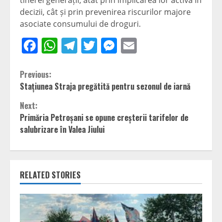
decizii, cât și prin prevenirea riscurilor majore
asociate consumului de droguri.
Facebook
WhatsApp
Telegram
Twitter
Messenger
Email
Continue
Previous:
Stațiunea Straja pregătită pentru sezonul de iarnă
Reading
Next:
Primăria Petroșani se opune creșterii tarifelor de
salubrizare în Valea Jiului
RELATED STORIES