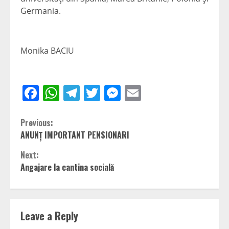
Germania.
Monika BACIU
Facebook
WhatsApp
Telegram
Twitter
Messenger
Email
Continue
Previous:
ANUNȚ IMPORTANT PENSIONARI
Reading
Next:
Angajare la cantina socială
Leave a Reply