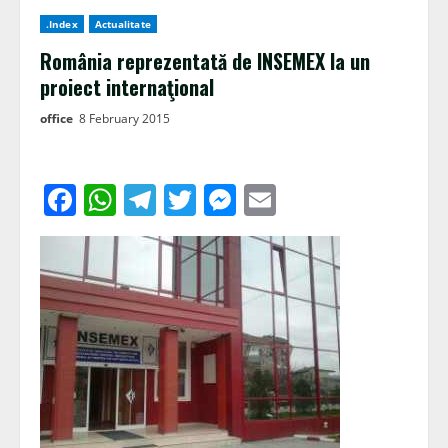
.Index
Actualitate
România reprezentată de INSEMEX la un
proiect internaţional
office
8 February 2015
Facebook
WhatsApp
Telegram
Twitter
Messenger
Email