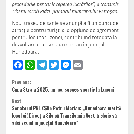
procedurile pentru începerea lucrărilor”, a transmis
Tiberiu Iacob Ridzi, primarul municipiului Petroșani.
Noul traseu de sanie se anunță a fi un punct de
atracție pentru turiști și o opțiune de agrement
pentru locuitorii zonei, contribuind totodată la
dezvoltarea turismului montan în județul
Hunedoara.
Facebook
WhatsApp
Telegram
Twitter
Messenger
Email
Continue
Previous:
Cupa Straja 2025, un nou succes sportiv la Lupeni
Reading
Next:
Senatorul PNL Călin Petru Marian: „Hunedoara merită
locul ei! Direcția Silvică Transilvania Vest trebuie să
aibă sediul în județul Hunedoara”