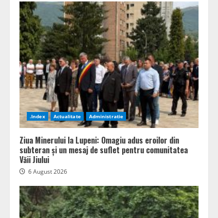
.Index
Actualitate
Administratie
Ziua Minerului la Lupeni: Omagiu adus eroilor din
subteran și un mesaj de suflet pentru comunitatea
Văii Jiului
6 August 2026