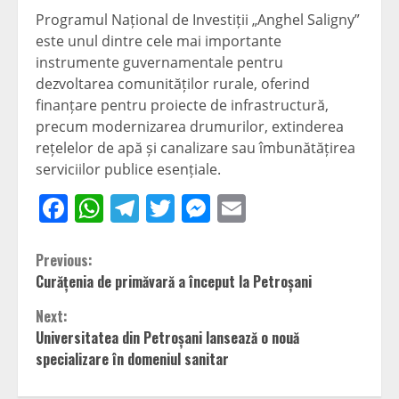
Programul Național de Investiții „Anghel Saligny”
este unul dintre cele mai importante
instrumente guvernamentale pentru
dezvoltarea comunităților rurale, oferind
finanțare pentru proiecte de infrastructură,
precum modernizarea drumurilor, extinderea
rețelelor de apă și canalizare sau îmbunătățirea
serviciilor publice esențiale.
Facebook
WhatsApp
Telegram
Twitter
Messenger
Email
Continue
Previous:
Curățenia de primăvară a început la Petroșani
Reading
Next:
Universitatea din Petroșani lansează o nouă
specializare în domeniul sanitar