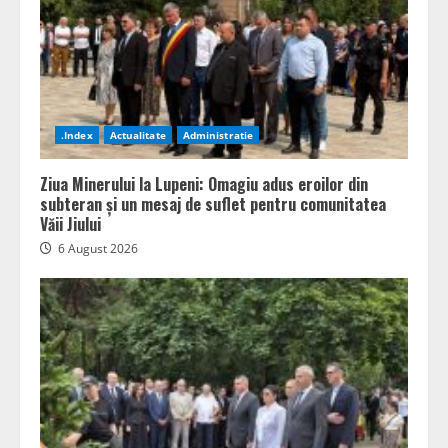
.Index
Actualitate
Administratie
Ziua Minerului la Lupeni: Omagiu adus eroilor din
subteran și un mesaj de suflet pentru comunitatea
Văii Jiului
6 August 2026