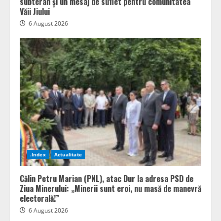
subteran și un mesaj de suflet pentru comunitatea
Văii Jiului
6 August 2026
.Index
Actualitate
Călin Petru Marian (PNL), atac Dur la adresa PSD de
Ziua Minerului: „Minerii sunt eroi, nu masă de manevră
electorală!”
6 August 2026