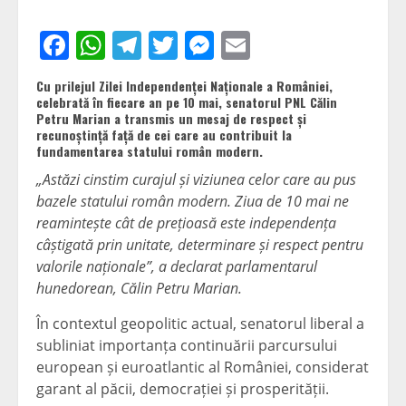
Facebook
WhatsApp
Telegram
Twitter
Messenger
Email
Cu prilejul Zilei Independenței Naționale a României,
celebrată în fiecare an pe 10 mai, senatorul PNL Călin
Petru Marian a transmis un mesaj de respect și
recunoștință față de cei care au contribuit la
fundamentarea statului român modern.
„Astăzi cinstim curajul și viziunea celor care au pus
bazele statului român modern. Ziua de 10 mai ne
reamintește cât de prețioasă este independența
câștigată prin unitate, determinare și respect pentru
valorile naționale”, a declarat parlamentarul
hunedorean, Călin Petru Marian.
În contextul geopolitic actual, senatorul liberal a
subliniat importanța continuării parcursului
european și euroatlantic al României, considerat
garant al păcii, democrației și prosperității.