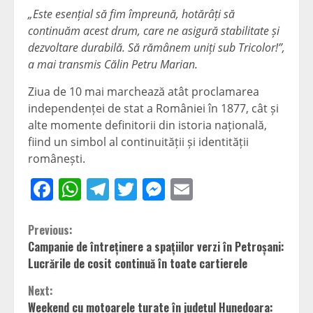
„Este esențial să fim împreună, hotărâți să
continuăm acest drum, care ne asigură stabilitate și
dezvoltare durabilă. Să rămânem uniți sub Tricolor!”,
a mai transmis Călin Petru Marian.
Ziua de 10 mai marchează atât proclamarea
independenței de stat a României în 1877, cât și
alte momente definitorii din istoria națională,
fiind un simbol al continuității și identității
românești.
Facebook
WhatsApp
Telegram
Twitter
Messenger
Email
Continue
Previous:
Campanie de întreținere a spațiilor verzi în Petroșani:
Reading
Lucrările de cosit continuă în toate cartierele
Next:
Weekend cu motoarele turate în județul Hunedoara: