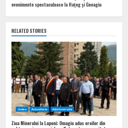
evenimente spectaculoase la Hațeg și Geoagiu
RELATED STORIES
.Index
Actualitate
Administratie
Ziua Minerului la Lupeni: Omagiu adus eroilor din