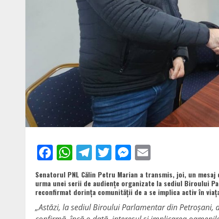
Facebook
WhatsApp
Telegram
Twitter
Messenger
Email
Senatorul PNL Călin Petru Marian a transmis, joi, un mesaj de 
urma unei serii de audiențe organizate la sediul Biroului Pa
reconfirmat dorința comunității de a se implica activ în viața
„Astăzi, la sediul Biroului Parlamentar din Petroșani, a
confirmă, încă o dată, interesul și implicarea oamenilor