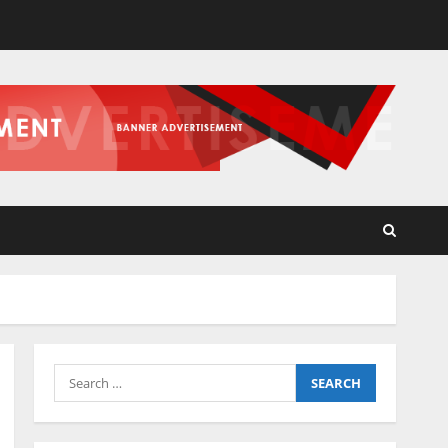
Search
for: