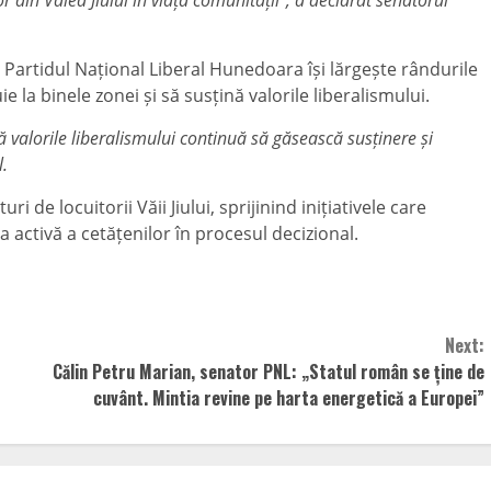
ă Partidul Național Liberal Hunedoara își lărgește rândurile
la binele zonei și să susțină valorile liberalismului.
 valorile liberalismului continuă să găsească susținere și
l.
 de locuitorii Văii Jiului, sprijinind inițiativele care
a activă a cetățenilor în procesul decizional.
Next:
Călin Petru Marian, senator PNL: „Statul român se ține de
cuvânt. Mintia revine pe harta energetică a Europei”