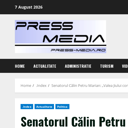
Skip
7 August 2026
to
content
HOME
ACTUALITATE
ADMINISTRATIE
TURISM
VID
Home
.Index
Senatorul Călin Petru Marian: „Valea Jiului con
.Index
Actualitate
Politica
Senatorul Călin Petru 