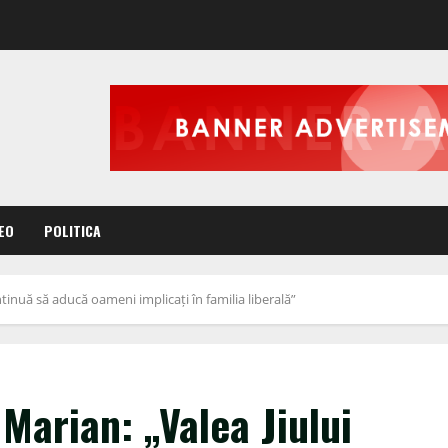
EO
POLITICA
tinuă să aducă oameni implicați în familia liberală”
Marian: „Valea Jiului