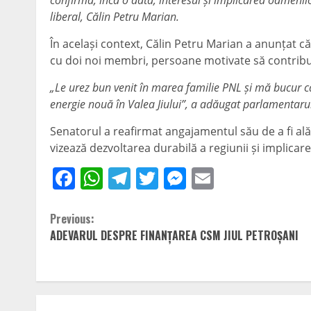
liberal, Călin Petru Marian.
În același context, Călin Petru Marian a anunțat c
cu doi noi membri, persoane motivate să contribuie 
„Le urez bun venit în marea familie PNL și mă bucur că
energie nouă în Valea Jiului”, a adăugat parlamentaru
Senatorul a reafirmat angajamentul său de a fi alături
vizează dezvoltarea durabilă a regiunii și implicare
Facebook
WhatsApp
Telegram
Twitter
Messenger
Email
Continue
Previous:
ADEVARUL DESPRE FINANȚAREA CSM JIUL PETROȘANI
Reading