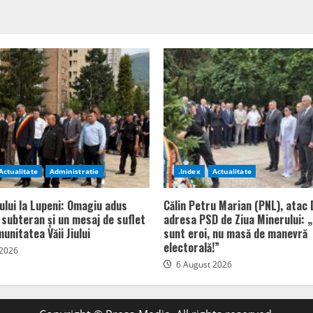
Actualitate
Administratie
.Index
Actualitate
ului la Lupeni: Omagiu adus
Călin Petru Marian (PNL), atac 
n subteran și un mesaj de suflet
adresa PSD de Ziua Minerului: „
unitatea Văii Jiului
sunt eroi, nu masă de manevră
electorală!”
 2026
6 August 2026