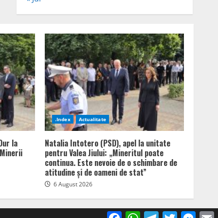
.Index
Actualitate
Dur la
Natalia Intotero (PSD), apel la unitate
Minerii
pentru Valea Jiului: „Mineritul poate
continua. Este nevoie de o schimbare de
atitudine și de oameni de stat”
6 August 2026
Facebook
WhatsApp
Telegram
Twitter
Mess