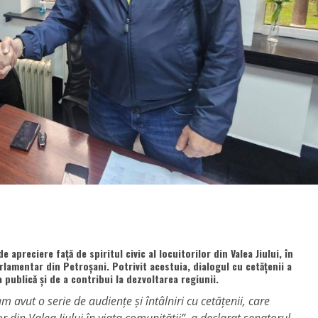
apreciere față de spiritul civic al locuitorilor din Valea Jiului, în
rlamentar din Petroșani. Potrivit acestuia, dialogul cu cetățenii a
 publică și de a contribui la dezvoltarea regiunii.
m avut o serie de audiențe și întâlniri cu cetățenii, care
 din Valea Jiului în viața comunității”, a declarat senatorul