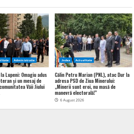
litate
Administratie
.Index
Actualitate
 la Lupeni: Omagiu adus
Călin Petru Marian (PNL), atac Dur la
bteran și un mesaj de
adresa PSD de Ziua Minerului:
comunitatea Văii Jiului
„Minerii sunt eroi, nu masă de
manevră electorală!”
6
6 August 2026