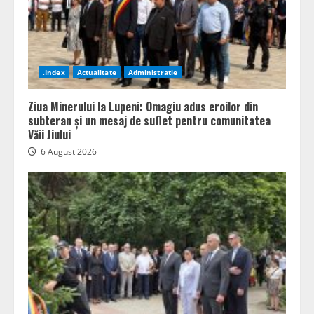
.Index
Actualitate
Administratie
Ziua Minerului la Lupeni: Omagiu adus eroilor din
subteran și un mesaj de suflet pentru comunitatea
Văii Jiului
6 August 2026