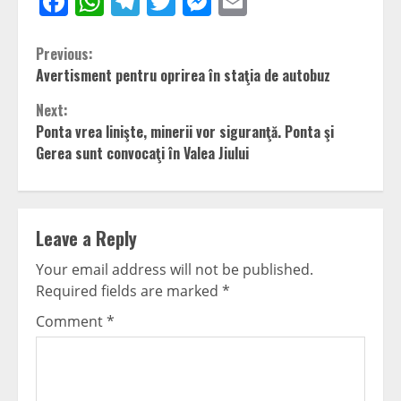
Facebook
WhatsApp
Telegram
Twitter
Messenger
Email
Continue
Previous:
Avertisment pentru oprirea în staţia de autobuz
Reading
Next:
Ponta vrea linişte, minerii vor siguranţă. Ponta şi
Gerea sunt convocaţi în Valea Jiului
Leave a Reply
Your email address will not be published.
Required fields are marked
*
Comment
*