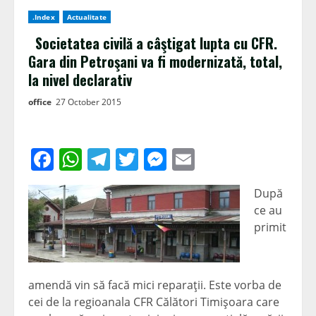
.Index
Actualitate
Societatea civilă a câştigat lupta cu CFR.
Gara din Petroşani va fi modernizată, total,
la nivel declarativ
office
27 October 2015
Facebook
WhatsApp
Telegram
Twitter
Messenger
Email
După
ce au
primit
amendă vin să facă mici reparaţii. Este vorba de
cei de la regioanala CFR Călători Timişoara care