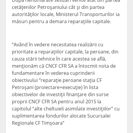
După nenumărate sesizări venite atât din partea
cetăţenilor Petroşaniului cât şi din partea
autorităţilor locale, Ministerul Transporturilor ia
măsuri pentru a demara reparaţiile capitale.
“Având în vedere necesitatea realizării cu
prioritate a reparaţiilor capitale, la peroane, din
cauza stării tehnice în care acestea se află,
menţionăm că CNCF CFR SA a întocmit nota de
fundamentare în vederea cuprinderii
obiectivului “reparaţie peroane staţia CF
Petroşani (proiectare+execuţie) în lista
obiectivelor de investiţii finanţare din surse
proprii CNCF CFR SA pentru anul 2015 la
capitolul “alte cheltuieli asimilate investiţiilor” cu
suplimentarea fondurilor alocate Sucursalei
Regionale CF Timşoara”