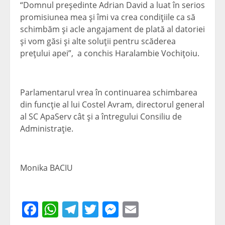
“Domnul preşedinte Adrian David a luat în serios
promisiunea mea şi îmi va crea condiţiile ca să
schimbăm şi acle angajament de plată al datoriei
şi vom găsi şi alte soluţii pentru scăderea
preţului apei”, a conchis Haralambie Vochiţoiu.
Parlamentarul vrea în continuarea schimbarea
din funcţie al lui Costel Avram, directorul general
al SC ApaServ cât şi a întregului Consiliu de
Administraţie.
Monika BACIU
Facebook
WhatsApp
Telegram
Twitter
Messenger
Email