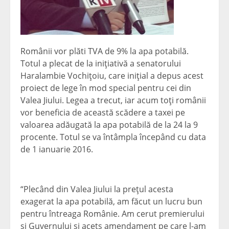
Românii vor plăti TVA de 9% la apa potabilă.
Totul a plecat de la iniţiativă a senatorului
Haralambie Vochiţoiu, care iniţial a depus acest
proiect de lege în mod special pentru cei din
Valea Jiului. Legea a trecut, iar acum toţi românii
vor beneficia de această scădere a taxei pe
valoarea adăugată la apa potabilă de la 24 la 9
procente. Totul se va întâmpla începând cu data
de 1 ianuarie 2016.
“Plecând din Valea Jiului la preţul acesta
exagerat la apa potabilă, am făcut un lucru bun
pentru întreaga Românie. Am cerut premierului
şi Guvernului şi acets amendament pe care l-am