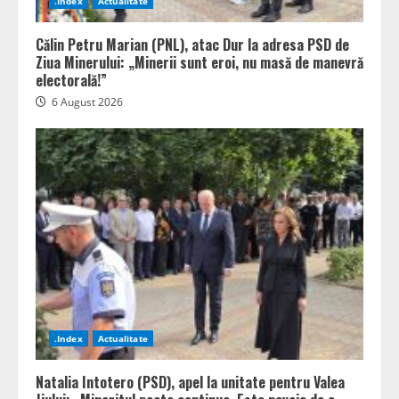
.Index
Actualitate
Călin Petru Marian (PNL), atac Dur la adresa PSD de
Ziua Minerului: „Minerii sunt eroi, nu masă de manevră
electorală!”
6 August 2026
.Index
Actualitate
Natalia Intotero (PSD), apel la unitate pentru Valea