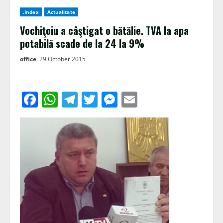
.Index
Actualitate
Vochiţoiu a câştigat o bătălie. TVA la apa
potabilă scade de la 24 la 9%
office
29 October 2015
Facebook
WhatsApp
Telegram
Twitter
Messenger
Email