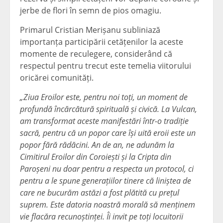
jerbe de flori în semn de pios omagiu.
Primarul Cristian Merișanu subliniază
importanța participării cetățenilor la aceste
momente de reculegere, considerând că
respectul pentru trecut este temelia viitorului
oricărei comunități.
„Ziua Eroilor este, pentru noi toți, un moment de
profundă încărcătură spirituală și civică. La Vulcan,
am transformat aceste manifestări într-o tradiție
sacră, pentru că un popor care își uită eroii este un
popor fără rădăcini. An de an, ne adunăm la
Cimitirul Eroilor din Coroiești și la Cripta din
Paroșeni nu doar pentru a respecta un protocol, ci
pentru a le spune generațiilor tinere că liniștea de
care ne bucurăm astăzi a fost plătită cu prețul
suprem. Este datoria noastră morală să menținem
vie flacăra recunoștinței. Îi invit pe toți locuitorii