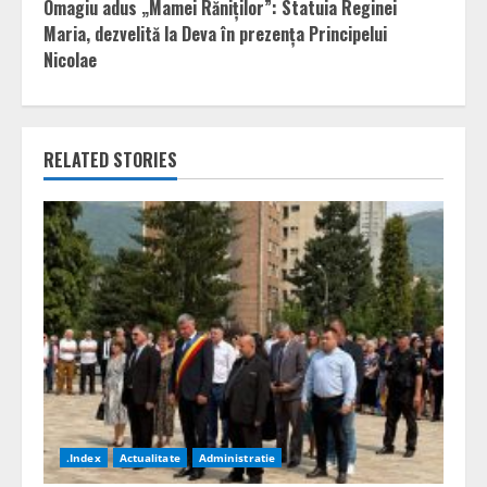
Omagiu adus „Mamei Răniților”: Statuia Reginei
Maria, dezvelită la Deva în prezența Principelui
Nicolae
RELATED STORIES
.Index
Actualitate
Administratie