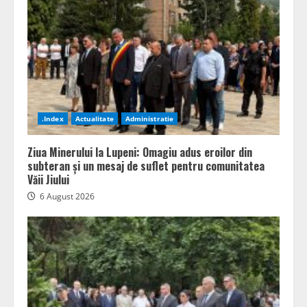
.Index
Actualitate
Administratie
Ziua Minerului la Lupeni: Omagiu adus eroilor din
subteran și un mesaj de suflet pentru comunitatea
Văii Jiului
6 August 2026