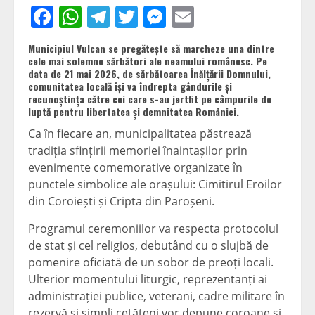
Facebook
WhatsApp
Telegram
Twitter
Messenger
Email
Municipiul Vulcan se pregătește să marcheze una dintre
cele mai solemne sărbători ale neamului românesc. Pe
data de 21 mai 2026, de sărbătoarea Înălțării Domnului,
comunitatea locală își va îndrepta gândurile și
recunoștința către cei care s-au jertfit pe câmpurile de
luptă pentru libertatea și demnitatea României.
Ca în fiecare an, municipalitatea păstrează
tradiția sfințirii memoriei înaintașilor prin
evenimente comemorative organizate în
punctele simbolice ale orașului: Cimitirul Eroilor
din Coroiești și Cripta din Paroșeni.
Programul ceremoniilor va respecta protocolul
de stat și cel religios, debutând cu o slujbă de
pomenire oficiată de un sobor de preoți locali.
Ulterior momentului liturgic, reprezentanți ai
administrației publice, veterani, cadre militare în
rezervă și simpli cetățeni vor depune coroane și