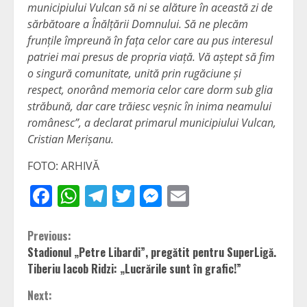
municipiului Vulcan să ni se alăture în această zi de
sărbătoare a Înălțării Domnului. Să ne plecăm
frunțile împreună în fața celor care au pus interesul
patriei mai presus de propria viață. Vă aștept să fim
o singură comunitate, unită prin rugăciune și
respect, onorând memoria celor care dorm sub glia
străbună, dar care trăiesc veșnic în inima neamului
românesc”, a declarat primarul municipiului Vulcan,
Cristian Merișanu.
FOTO: ARHIVĂ
Facebook
WhatsApp
Telegram
Twitter
Messenger
Email
Continue
Previous:
Stadionul „Petre Libardi”, pregătit pentru SuperLigă.
Reading
Tiberiu Iacob Ridzi: „Lucrările sunt în grafic!”
Next: