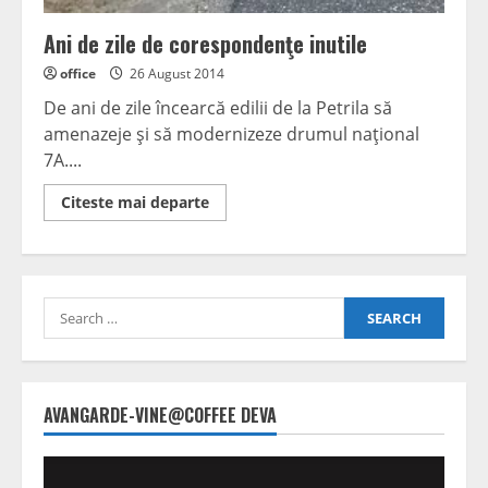
Ani de zile de corespondenţe inutile
office
26 August 2014
De ani de zile încearcă edilii de la Petrila să
amenazeje şi să modernizeze drumul naţional
7A....
Read
Citeste mai departe
more
about
Ani
de
zile
de
Search
corespondenţe
inutile
for:
AVANGARDE-VINE@COFFEE DEVA