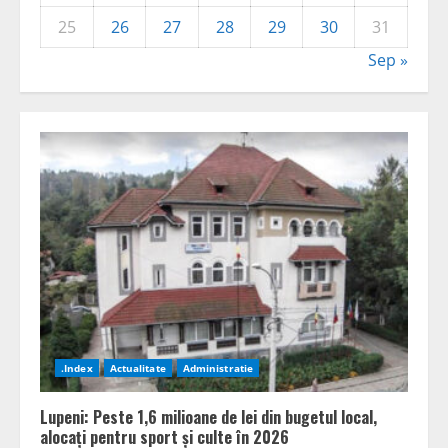
25
26
27
28
29
30
31
Sep »
.Index
Actualitate
Administratie
Lupeni: Peste 1,6 milioane de lei din bugetul local,
alocați pentru sport și culte în 2026