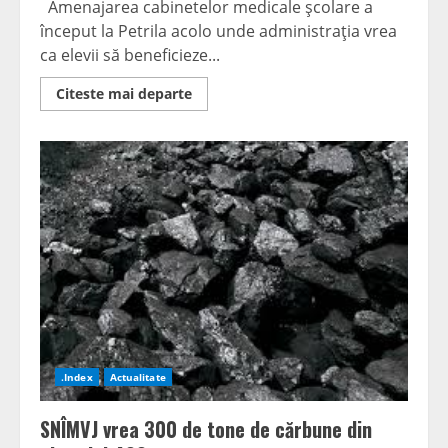
Amenajarea cabinetelor medicale şcolare a
început la Petrila acolo unde administraţia vrea
ca elevii să beneficieze...
Read
Citeste mai departe
more
about
În
scurt
timp,
la
Petrila
vor
funcţiona
primele
cabinete
medicale
şcolare
.Index
Actualitate
SNÎMVJ vrea 300 de tone de cărbune din