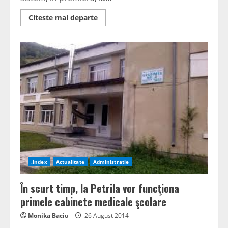
Read
Citeste mai departe
more
about
Autorităţile
de
la
Vulcan
bifează
o
premieră
judeţeană
.Index
Actualitate
Administratie
În scurt timp, la Petrila vor funcţiona
primele cabinete medicale şcolare
Monika Baciu
26 August 2014