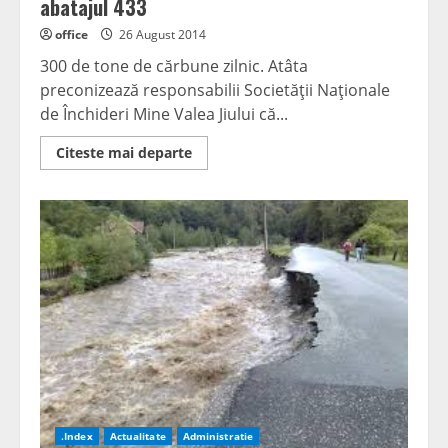
abatajul 433
office
26 August 2014
300 de tone de cărbune zilnic. Atâta
preconizează responsabilii Societăţii Naţionale
de Închideri Mine Valea Jiului că...
Read
Citeste mai departe
more
about
SNÎMVJ
vrea
300
de
tone
de
cărbune
din
abatajul
433
.Index
Actualitate
Administratie