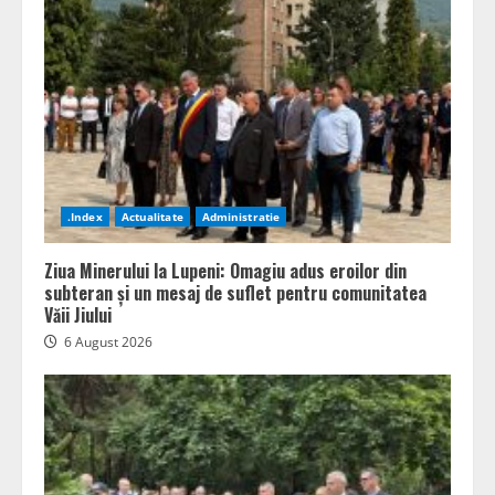
.Index
Actualitate
Administratie
Ziua Minerului la Lupeni: Omagiu adus eroilor din
subteran și un mesaj de suflet pentru comunitatea
Văii Jiului
6 August 2026