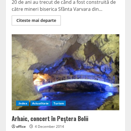
20 de ani au trecut de când a fost construită de
către mineri biserica Sfânta Varvara din...
Read
Citeste mai departe
more
about
Înalte
feţe
bisericeşti
la
slujba
de
Sfânta
Varvara
.Index
Actualitate
Turism
Arhaic, concert în Peştera Bolii
office
4 December 2014