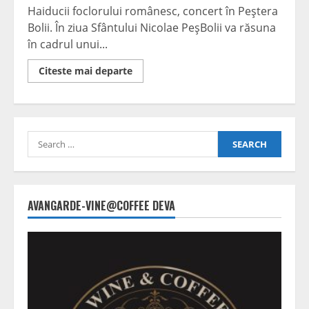
Haiducii foclorului românesc, concert în Peştera
Bolii. În ziua Sfântului Nicolae PeşBolii va răsuna
în cadrul unui...
Read
Citeste mai departe
more
about
Arhaic,
concert
în
Peştera
Search
Bolii
for:
AVANGARDE-VINE@COFFEE DEVA