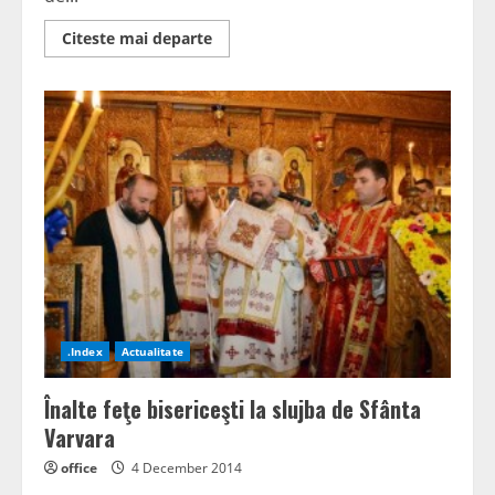
Read
Citeste mai departe
more
about
5
milioane
de
lei,
de
la
trei
firme
ApaServ
centralizează
topul
datornicilor
.Index
Actualitate
Înalte feţe bisericeşti la slujba de Sfânta
Varvara
office
4 December 2014