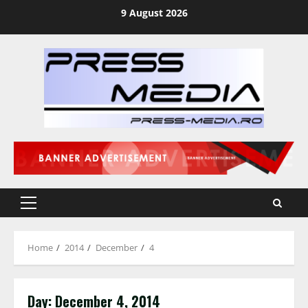
Skip
9 August 2026
to
content
Primary
Menu
Home
2014
December
4
Day:
December 4, 2014