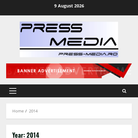
Skip
9 August 2026
to
content
Primary
Menu
Home
2014
Year:
2014