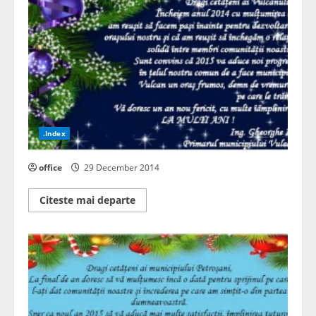
.Index
office
29 December 2014
Read
Citeste mai departe
more
about