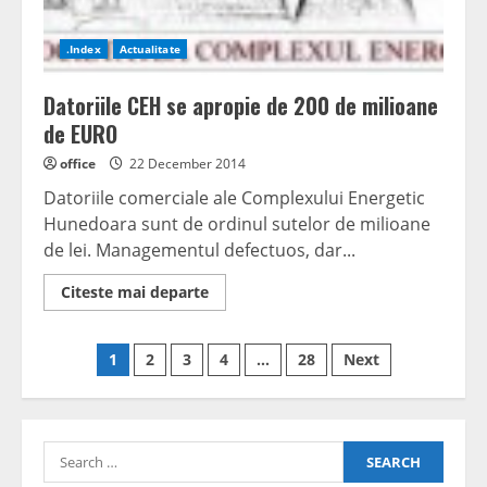
.Index
Actualitate
Datoriile CEH se apropie de 200 de milioane
de EURO
office
22 December 2014
Datoriile comerciale ale Complexului Energetic
Hunedoara sunt de ordinul sutelor de milioane
de lei. Managementul defectuos, dar...
Read
Citeste mai departe
more
about
Datoriile
Posts
CEH
1
2
3
4
…
28
Next
se
apropie
navigation
de
200
de
milioane
Search
de
EURO
for: