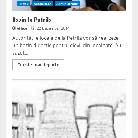
.Index
Actualitate
Administratie
Bazin la Petrila
office
22 December 2014
Autorităţile locale de la Petrila vor să realizeze
un bazin didactic pentru elevii din localitate. Au
văzut...
Read
Citeste mai departe
more
about
Bazin
la
Petrila