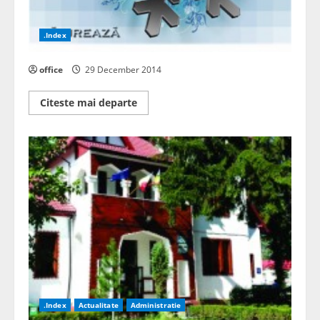
.Index
office
29 December 2014
Read
Citeste mai departe
more
about
.Index
Actualitate
Administratie