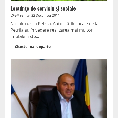
Locuinţe de serviciu şi sociale
office
22 December 2014
Noi blocuri la Petrila. Autorităţile locale de la
Petrila au în vedere realizarea mai multor
imobile. Este...
Read
Citeste mai departe
more
about
Locuinţe
de
serviciu
şi
sociale