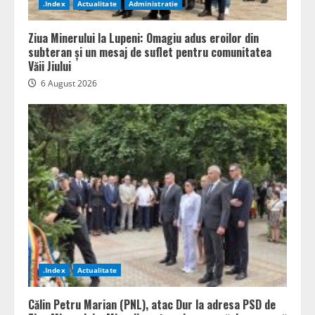
.Index
Actualitate
Administratie
Ziua Minerului la Lupeni: Omagiu adus eroilor din
subteran și un mesaj de suflet pentru comunitatea
Văii Jiului
6 August 2026
.Index
Actualitate
Călin Petru Marian (PNL), atac Dur la adresa PSD de