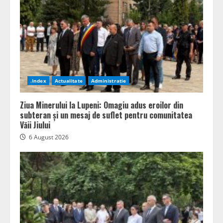
.Index
Actualitate
Administratie
Ziua Minerului la Lupeni: Omagiu adus eroilor din
subteran și un mesaj de suflet pentru comunitatea
Văii Jiului
6 August 2026