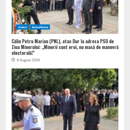
.Index
Actualitate
Călin Petru Marian (PNL), atac Dur la adresa PSD de
Ziua Minerului: „Minerii sunt eroi, nu masă de manevră
electorală!”
6 August 2026