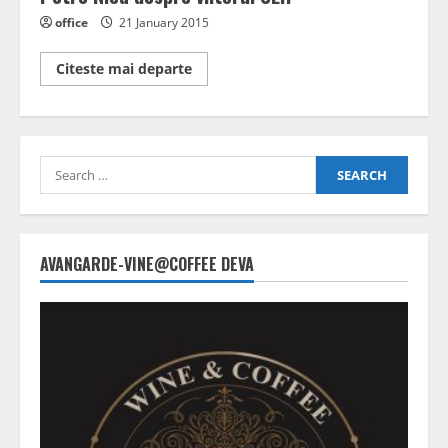
office
21 January 2015
Read
Citeste mai departe
more
about
Petre
Nica
despre
viitorul
Search
CEH
for:
AVANGARDE-VINE@COFFEE DEVA