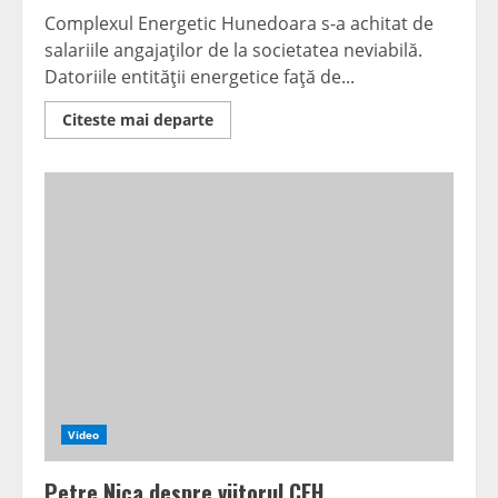
Complexul Energetic Hunedoara s-a achitat de
salariile angajaţilor de la societatea neviabilă.
Datoriile entităţii energetice faţă de...
Read
Citeste mai departe
more
about
CEH
achită
doar
salariile
la
SNÎMVJ
Video
Petre Nica despre viitorul CEH