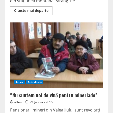
din staţiunea montană Parâng. Pe...
Read
Citeste mai departe
more
about
Soluţii
pentru
Parâng
.Index
Actualitate
“Nu suntem noi de vină pentru mineriade”
office
21 January 2015
Pensionarii mineri din Valea Jiului sunt revoltaţi