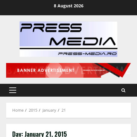
Skip
8 August 2026
to
content
Primary
Menu
Home
2015
January
21
Day:
January 21, 2015