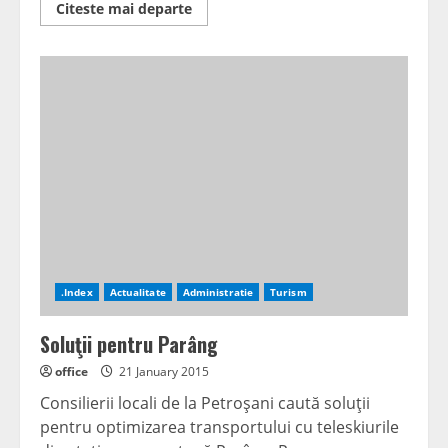
Read
Citeste mai departe
more
about
Boală
întreagă,
medicamente
la
jumătate
.Index
Actualitate
Administratie
Turism
Soluţii pentru Parâng
office
21 January 2015
Consilierii locali de la Petroşani caută soluţii
pentru optimizarea transportului cu teleskiurile