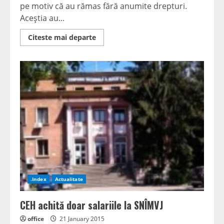
pe motiv că au rămas fără anumite drepturi.
Aceştia au...
Read
Citeste mai departe
more
about
“Nu
suntem
noi
de
vină
pentru
mineriade”
.Index
Actualitate
CEH achită doar salariile la SNÎMVJ
office
21 January 2015