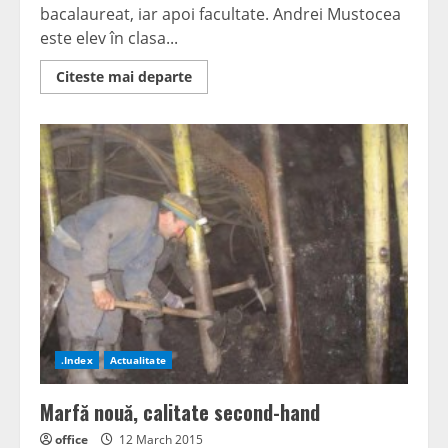
bacalaureat, iar apoi facultate. Andrei Mustocea
este elev în clasa...
Read
Citeste mai departe
more
about
Gândire
pragmatică
Performanţă
în
sport,
dar
nu
şi
carieră
.Index
Actualitate
Marfă nouă, calitate second-hand
office
12 March 2015