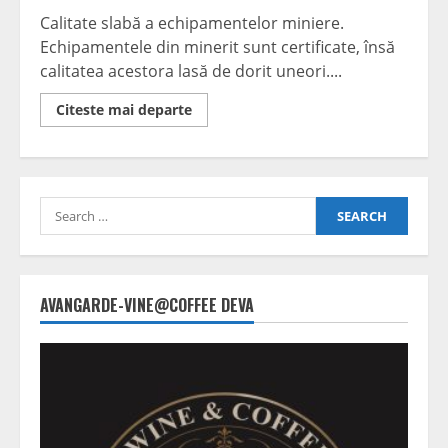
Calitate slabă a echipamentelor miniere.
Echipamentele din minerit sunt certificate, însă
calitatea acestora lasă de dorit uneori....
Read
Citeste mai departe
more
about
Marfă
nouă,
calitate
second-
Search
hand
for:
AVANGARDE-VINE@COFFEE DEVA