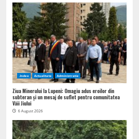
.Index
Actualitate
Administratie
Ziua Minerului la Lupeni: Omagiu adus eroilor din
subteran și un mesaj de suflet pentru comunitatea
Văii Jiului
6 August 2026