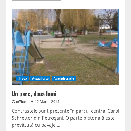
about
Săptămâna
altfel
în
agenţiile
de
turism
.Index
Actualitate
Administratie
Un parc, două lumi
office
12 March 2015
Contrastele sunt prezente în parcul central Carol
Schretter din Petroşani. O parte pietonală este
prevăzută cu pavaje,...