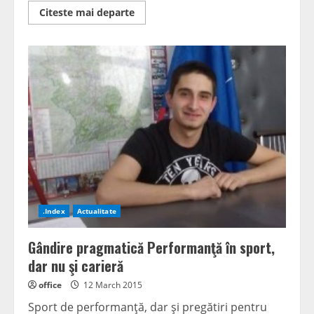
Read
Citeste mai departe
more
about
Un
parc,
două
lumi
.Index
Actualitate
Gândire pragmatică Performanţă în sport,
dar nu şi carieră
office
12 March 2015
Sport de performanţă, dar şi pregătiri pentru