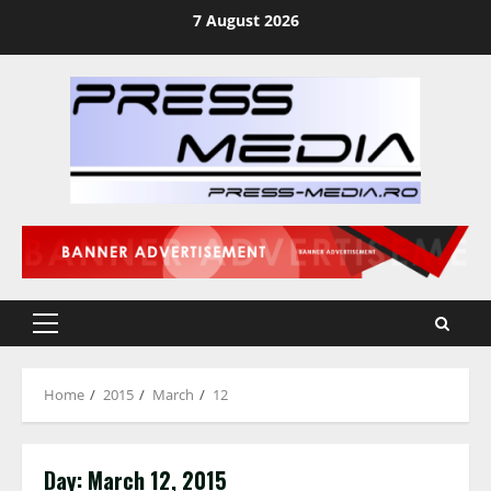
Skip
7 August 2026
to
content
Primary
Menu
Home
2015
March
12
Day:
March 12, 2015