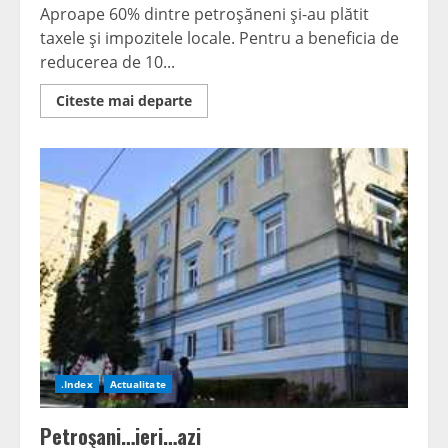
Aproape 60% dintre petroşăneni şi-au plătit
taxele şi impozitele locale. Pentru a beneficia de
reducerea de 10...
Read
Citeste mai departe
more
about
Mai
bine
de
jumătate
au
trecut
pe
la
ghişeul
de
plăţi
.Index
Actualitate
Petroşani…ieri…azi