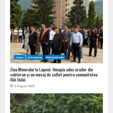
.Index
Actualitate
Administratie
Ziua Minerului la Lupeni: Omagiu adus eroilor din
subteran și un mesaj de suflet pentru comunitatea
Văii Jiului
6 August 2026