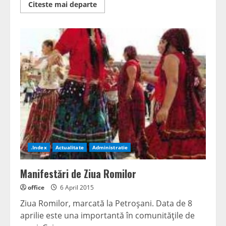
Read
Citeste mai departe
more
about
Mii
de
elevi
în
clasa
zero
.Index
Actualitate
Administratie
Manifestări de Ziua Romilor
office
6 April 2015
Ziua Romilor, marcată la Petroşani. Data de 8
aprilie este una importantă în comunităţile de