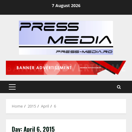
Skip
7 August 2026
to
content
Primary
Menu
Home
2015
April
6
Day:
April 6, 2015