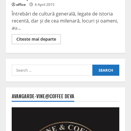
office
6 April 2015
Întrebări de cultură generală, legate de istoria
recentă, dar și de cea milenară, locuri și oameni,
au...
Read
Citeste mai departe
more
about
Petroşani…
ieri…
azi
Search
for:
AVANGARDE-VINE@COFFEE DEVA