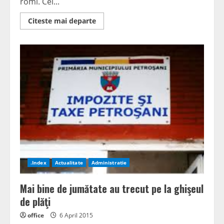
romi. Cei...
Read
Citeste mai departe
more
about
Manifestări
de
Ziua
Romilor
.Index
Actualitate
Administratie
Mai bine de jumătate au trecut pe la ghişeul
de plăţi
office
6 April 2015