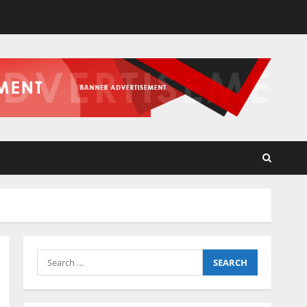
Search
for: