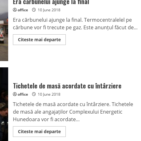
Era cărbunelui ajunge la final
pus
în
office
10 June 2018
funcțiune
Era cărbunelui ajunge la final. Termocentralelel pe
cărbune vor fi trecute pe gaz. Este anunțul făcut de...
Read
Citeste mai departe
more
about
Era
cărbunelui
ajunge
la
final
Tichetele de masă acordate cu întârziere
office
10 June 2018
Tichetele de masă acordate cu întârziere. Tichetele
de masă ale angajaților Complexului Energetic
Hunedoara vor fi acordate...
Read
Citeste mai departe
more
about