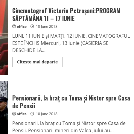
Cinematograf Victoria Petroșani:PROGRAM
SĂPTĂMÂNA 11 – 17 IUNIE
office
10 June 2018
LUNI, 11 IUNIE și MARȚI, 12 IUNIE, CINEMATOGRAFUL
ESTE ÎNCHIS Miercuri, 13 iunie (CASIERIA SE
DESCHIDE LA...
Read
Citeste mai departe
more
about
Cinematograf
Victoria
Petroșani:PROGRAM
SĂPTĂMÂNA
11
–
Pensionarii, la braț cu Toma și Nistor spre Casa
17
IUNIE
de Pensii
office
10 June 2018
Pensionarii, la braț cu Toma și Nistor spre Casa de
Pensii. Pensionarii mineri din Valea Jiului au...