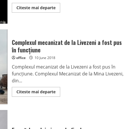
Read
Citeste mai departe
more
about
Pensionarii,
la
braț
cu
Toma
și
Complexul mecanizat de la Livezeni a fost pus
Nistor
spre
în funcțiune
Casa
de
office
10 June 2018
Pensii
Complexul mecanizat de la Livezeni a fost pus în
funcțiune. Complexul Mecanizat de la Mina Livezeni,
din...
Read
Citeste mai departe
more
about
Complexul
mecanizat
de
la
Livezeni
a
fost