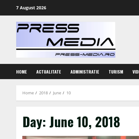
Skip
7 August 2026
to
content
HOME
ACTUALITATE
ADMINISTRATIE
TURISM
VID
Home
2018
June
10
Day:
June 10, 2018