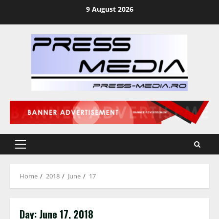
Skip
9 August 2026
to
content
Primary
Menu
Home
2018
June
17
Day:
June 17, 2018