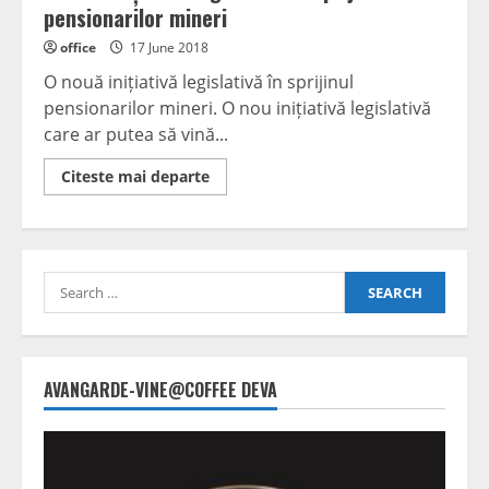
pensionarilor mineri
office
17 June 2018
O nouă inițiativă legislativă în sprijinul
pensionarilor mineri. O nou inițiativă legislativă
care ar putea să vină...
Read
Citeste mai departe
more
about
O
nouă
inițiativă
legislativă
Search
în
sprijinul
for:
pensionarilor
mineri
AVANGARDE-VINE@COFFEE DEVA