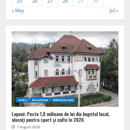
25
26
27
28
29
30
« May
Jul »
.Index
Actualitate
Administratie
Lupeni: Peste 1,6 milioane de lei din bugetul local,
alocați pentru sport și culte în 2026
7 August 2026