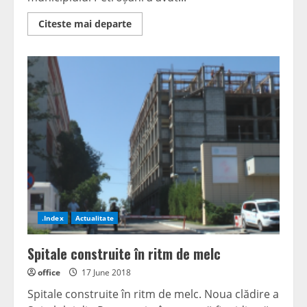
Read
Citeste mai departe
more
about
Zilele
municipiului
Petroșani
–
entuziasm
și
momente
simbolice
.Index
Actualitate
Spitale construite în ritm de melc
office
17 June 2018
Spitale construite în ritm de melc. Noua clădire a