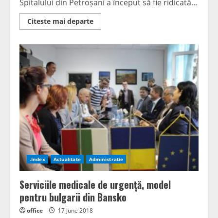
Spitalului din Petroșani a început să fie ridicată...
Read
Citeste mai departe
more
about
Spitale
construite
în
ritm
de
melc
.Index
Actualitate
Administratie
Serviciile medicale de urgență, model
pentru bulgarii din Bansko
office
17 June 2018