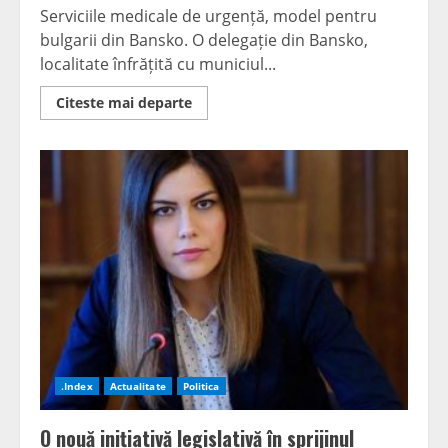
Serviciile medicale de urgență, model pentru
bulgarii din Bansko. O delegație din Bansko,
localitate înfrățită cu municiul...
Read
Citeste mai departe
more
about
Serviciile
medicale
de
urgență,
model
pentru
bulgarii
din
Bansko
.Index
Actualitate
Politica
O nouă inițiativă legislativă în sprijinul