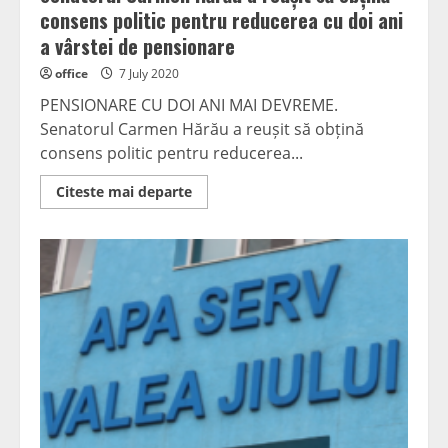
consens politic pentru reducerea cu doi ani
a vârstei de pensionare
office
7 July 2020
PENSIONARE CU DOI ANI MAI DEVREME.
Senatorul Carmen Hărău a reușit să obțină
consens politic pentru reducerea...
Read
Citeste mai departe
more
about
PENSIONARE
CU
DOI
ANI
MAI
DEVREME.
Senatorul
Carmen
Hărău
a
reușit
să
obțină
consens
politic
pentru