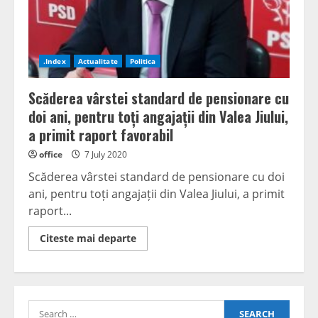
.Index
Actualitate
Politica
Scăderea vârstei standard de pensionare cu
doi ani, pentru toți angajații din Valea Jiului,
a primit raport favorabil
office
7 July 2020
Scăderea vârstei standard de pensionare cu doi
ani, pentru toți angajații din Valea Jiului, a primit
raport...
Read
Citeste mai departe
more
about
Scăderea
vârstei
standard
de
Search
pensionare
cu