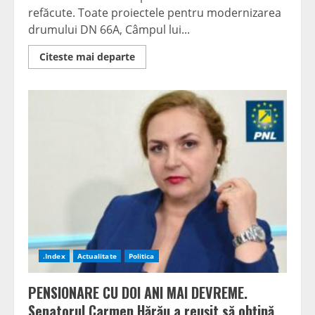
refăcute. Toate proiectele pentru modernizarea
drumului DN 66A, Câmpul lui...
Read
Citeste mai departe
more
about
De
la
zero.Proiectele
pentru
DN
66A
trebuie
refăcute
.Index
Actualitate
Politica
PENSIONARE CU DOI ANI MAI DEVREME.
Senatorul Carmen Hărău a reușit să obțină