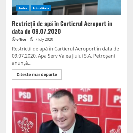
reducerea
cu
.Index
Actualitate
doi
ani
a
Restricții de apă în Cartierul Aeroport în
vârstei
de
data de 09.07.2020
pensionare
office
7 July 2020
Restricții de apă în Cartierul Aeroport în data de
09.07.2020. Apa Serv Valea Jiului S.A. Petroşani
anunţă...
Read
Citeste mai departe
more
about
Restricții
de
apă
în
Cartierul
Aeroport
în
data
de
09.07.2020