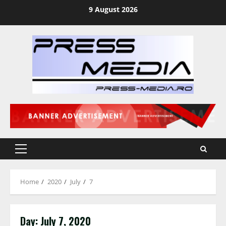
Skip
9 August 2026
to
content
Primary
Menu
Home
2020
July
7
Day:
July 7, 2020