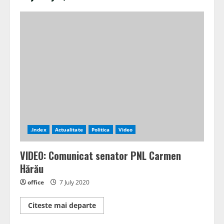
.Index
Actualitate
Politica
Video
VIDEO: Comunicat senator PNL Carmen
Hărău
office
7 July 2020
Read
Citeste mai departe
more
about