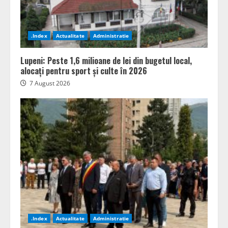
.Index
Actualitate
Administratie
Lupeni: Peste 1,6 milioane de lei din bugetul local,
alocați pentru sport și culte în 2026
7 August 2026
.Index
Actualitate
Administratie