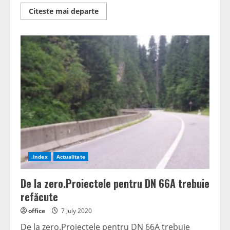
Read
Citeste mai departe
more
about
Centrele
destinate
copiilor
pot
accesa
bani
europeni
.Index
Actualitate
De la zero.Proiectele pentru DN 66A trebuie
refăcute
office
7 July 2020
De la zero.Proiectele pentru DN 66A trebuie