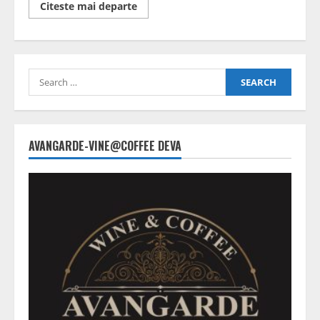
Read
Citeste mai departe
more
about
Bani
pentru
județul
Hunedoara
Search
for:
AVANGARDE-VINE@COFFEE DEVA