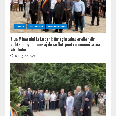
.Index
Actualitate
Administratie
Ziua Minerului la Lupeni: Omagiu adus eroilor din
subteran și un mesaj de suflet pentru comunitatea
Văii Jiului
6 August 2026