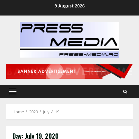
Skip
9 August 2026
to
content
Primary
Menu
Home
2020
July
19
Day:
July 19, 2020