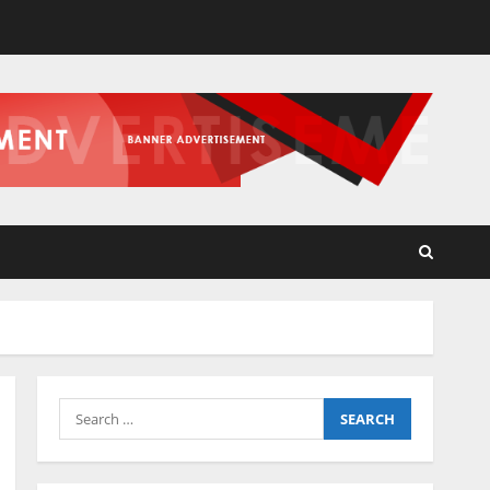
Search
for: