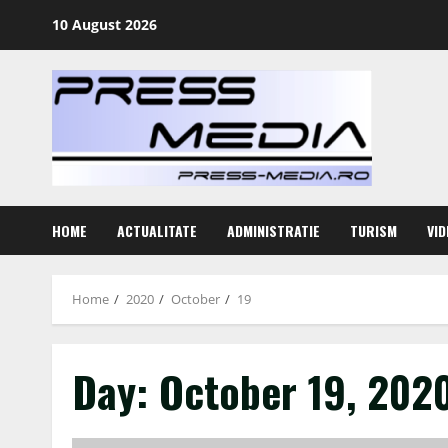
Skip
10 August 2026
to
content
HOME
ACTUALITATE
ADMINISTRATIE
TURISM
VID
Home
2020
October
19
Day:
October 19, 202