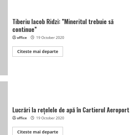
Tiberiu Iacob Ridzi: ”Mineritul trebuie să
continue”
office
19 October 2020
Read
Citeste mai departe
more
about
Tiberiu
Iacob
Ridzi:
”Mineritul
trebuie
să
continue”
Lucrări la rețelele de apă în Cartierul Aeroport
office
19 October 2020
Read
Citeste mai departe