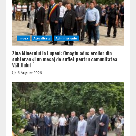
.Index
Actualitate
Administratie
Ziua Minerului la Lupeni: Omagiu adus eroilor din
subteran și un mesaj de suflet pentru comunitatea
Văii Jiului
6 August 2026