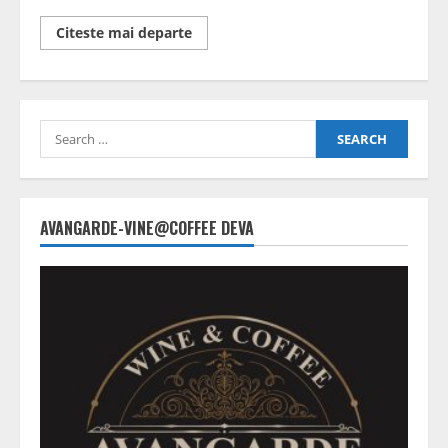
Read
Citeste mai departe
more
about
Pregătiri
pentru
sezonul
de
Search
iarnă
for:
AVANGARDE-VINE@COFFEE DEVA