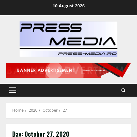
Skip
10 August 2026
to
content
Primary
Menu
Home
2020
October
27
Day:
October 27, 2020