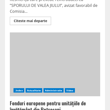
”SPORULUI DE VALEA JIULUI”, avizat favorabil de
Comisia...
Read
Citeste mai departe
more
about
Sporul
de
Valea
Jiului,
inițiativa
senatorului
Cristian
Resmeriță,
aviz
favorabil
în
Camera
Deputaților
.Index
Actualitate
Administratie
Video
Fonduri europene pentru unitățiile de
învățământ din Petroșani