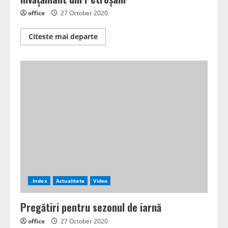
office
27 October 2020
Read
Citeste mai departe
more
about
Fonduri
europene
pentru
unitățiile
de
învățământ
din
Petroșani
.Index
Actualitate
Video
Pregătiri pentru sezonul de iarnă
office
27 October 2020