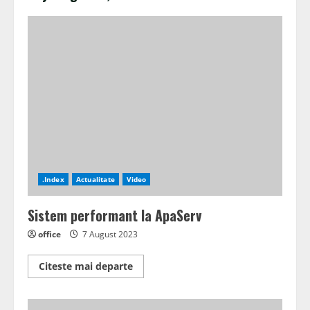
.Index
Actualitate
Video
Sistem performant la ApaServ
office
7 August 2023
Read
Citeste mai departe
more
about
Sistem
performant