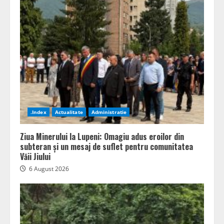
.Index
Actualitate
Administratie
Ziua Minerului la Lupeni: Omagiu adus eroilor din
subteran și un mesaj de suflet pentru comunitatea
Văii Jiului
6 August 2026