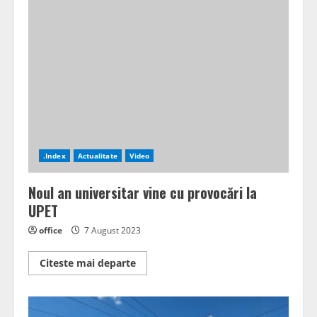
la
ApaServ
.Index
Actualitate
Video
Noul an universitar vine cu provocări la
UPET
office
7 August 2023
Read
Citeste mai departe
more
about
Noul
an
universitar