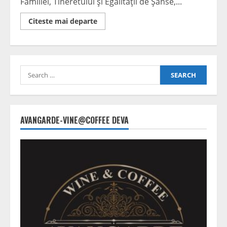
Familiei, Tineretului şi Egalităţii de Şanse,...
Read
Citeste mai departe
more
about
Natalia
Intotero,
despre
campaniile
Search
antidrog:
”Un
for:
subiect
extrem
de
sensibil”
AVANGARDE-VINE@COFFEE DEVA