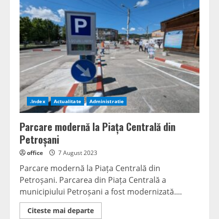
vine
cu
provocări
la
UPET
.Index
Actualitate
Administratie
Parcare modernă la Piața Centrală din
Petroșani
office
7 August 2023
Parcare modernă la Piața Centrală din
Petroșani. Parcarea din Piața Centrală a
municipiului Petroșani a fost modernizată....
Read
Citeste mai departe
more