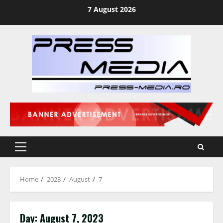
Skip
7 August 2026
to
content
Primary
Menu
Home
2023
August
7
Day:
August 7, 2023