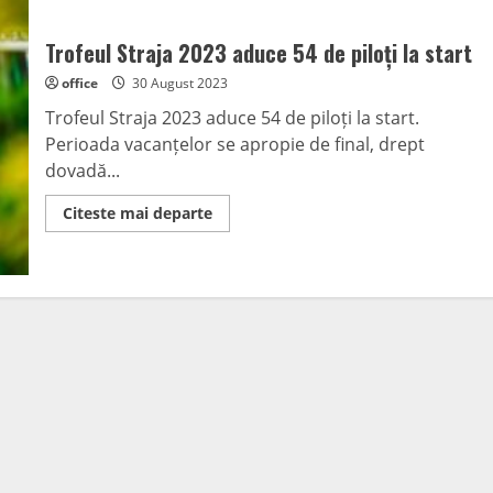
Trofeul Straja 2023 aduce 54 de piloți la start
office
30 August 2023
Trofeul Straja 2023 aduce 54 de piloți la start.
Perioada vacanțelor se apropie de final, drept
dovadă...
Read
Citeste mai departe
more
about
Trofeul
Straja
2023
aduce
54
de
piloți
la
start