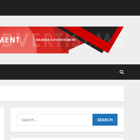
Search
for: