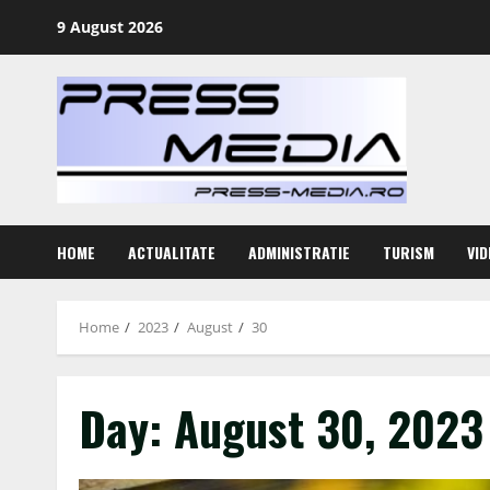
Skip
9 August 2026
to
content
HOME
ACTUALITATE
ADMINISTRATIE
TURISM
VID
Home
2023
August
30
Day:
August 30, 2023