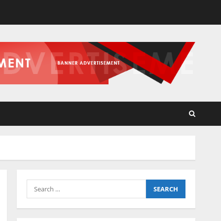
Search
for: