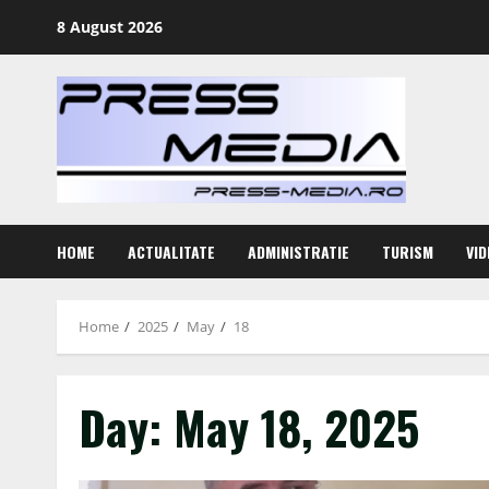
Skip
8 August 2026
to
content
HOME
ACTUALITATE
ADMINISTRATIE
TURISM
VID
Home
2025
May
18
Day:
May 18, 2025