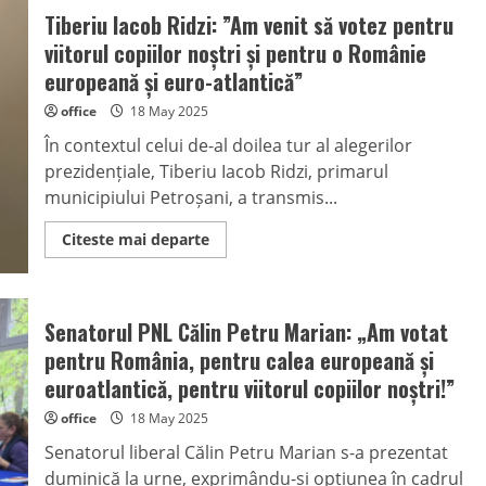
Tiberiu Iacob Ridzi: ”Am venit să votez pentru
viitorul copiilor noștri și pentru o Românie
europeană și euro-atlantică”
office
18 May 2025
În contextul celui de-al doilea tur al alegerilor
prezidențiale, Tiberiu Iacob Ridzi, primarul
municipiului Petroșani, a transmis...
Read
Citeste mai departe
more
about
Tiberiu
Iacob
Ridzi:
Senatorul PNL Călin Petru Marian: „Am votat
”Am
venit
pentru România, pentru calea europeană și
să
votez
euroatlantică, pentru viitorul copiilor noștri!”
pentru
viitorul
office
18 May 2025
copiilor
noștri
Senatorul liberal Călin Petru Marian s-a prezentat
și
pentru
duminică la urne, exprimându-și opțiunea în cadrul
o