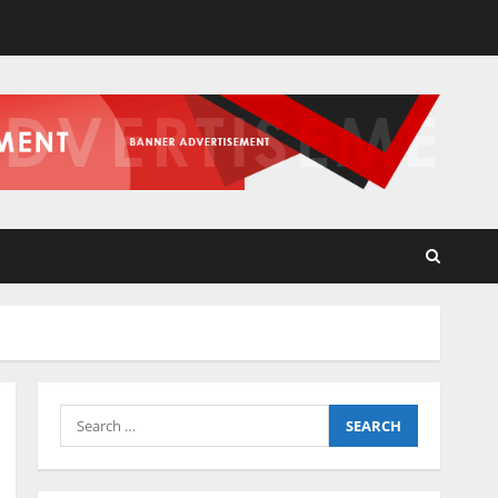
Search
for: