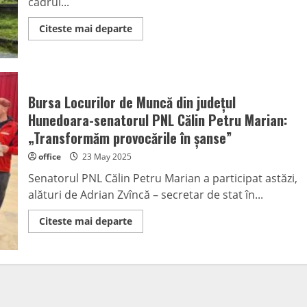
cadrul...
Resmeriță:
„Toți
pentru
Read
Citeste mai departe
o
more
echipă,
about
o
Curățenie
echipă
generală
pentru
în
toți!”
Cimitirul
Central
Bursa Locurilor de Muncă din județul
din
Petroșani
Hunedoara-senatorul PNL Călin Petru Marian:
„Transformăm provocările în șanse”
office
23 May 2025
Senatorul PNL Călin Petru Marian a participat astăzi,
alături de Adrian Zvîncă – secretar de stat în...
Read
Citeste mai departe
more
about
Bursa
Locurilor
de
Muncă
din
județul
Hunedoara-