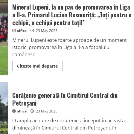
Minerul Lupeni, la un pas de promovarea în Liga
a II-a. Primarul Lucian Resmeriță: „Toți pentru o
echipă, o echipă pentru toți!”
office
23 May 2025
Minerul Lupeni este foarte aproape de un moment
istoric: promovarea în Liga a II-a a fotbalului
românesc....
Read
Citeste mai departe
more
about
Minerul
Lupeni,
la
un
Curățenie generală în Cimitirul Central din
pas
de
Petroșani
promovarea
în
office
23 May 2025
Liga
a
O amplă acțiune de curățenie a început în această
II-
a.
dimineață în Cimitirul Central din Petroșani, în
Primarul
Lucian