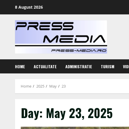
Skip
8 August 2026
to
content
HOME
ACTUALITATE
ADMINISTRATIE
TURISM
VID
Home
2025
May
23
Day:
May 23, 2025