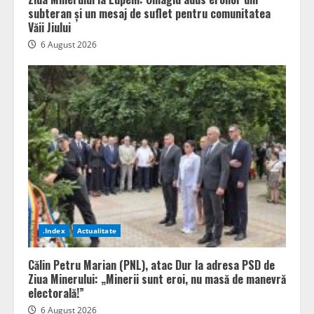
subteran și un mesaj de suflet pentru comunitatea
Văii Jiului
6 August 2026
.Index
Actualitate
Călin Petru Marian (PNL), atac Dur la adresa PSD de
Ziua Minerului: „Minerii sunt eroi, nu masă de manevră
electorală!”
6 August 2026