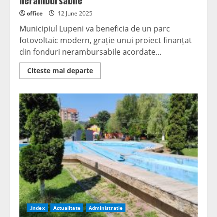
nerambursabile
office
12 June 2025
Municipiul Lupeni va beneficia de un parc
fotovoltaic modern, grație unui proiect finanțat
din fonduri nerambursabile acordate...
Read
Citeste mai departe
more
about
Parc
fotovoltaic
nou
în
Lupeni
Est:
investiție
de
peste
4,7
milioane
de
lei
din
fonduri
nerambursabile
.Index
Actualitate
Administratie