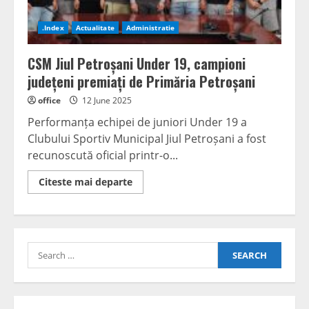
.Index
Actualitate
Administratie
CSM Jiul Petroșani Under 19, campioni
județeni premiați de Primăria Petroșani
office
12 June 2025
Performanța echipei de juniori Under 19 a
Clubului Sportiv Municipal Jiul Petroșani a fost
recunoscută oficial printr-o...
Read
Citeste mai departe
more
about
CSM
Jiul
Petroșani
Under
Search
19,
campioni
for:
județeni
premiați
de
Primăria
Petroșani