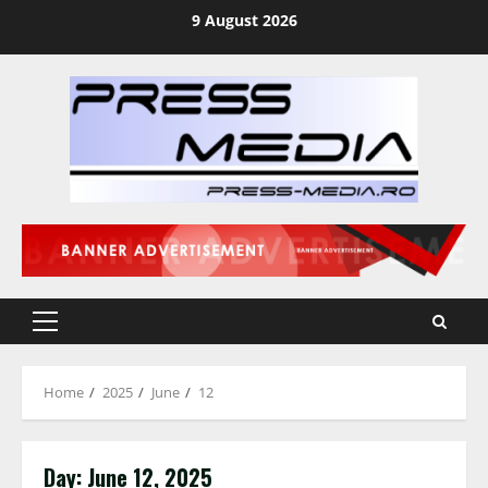
Skip
9 August 2026
to
content
Primary
Menu
Home
2025
June
12
Day:
June 12, 2025