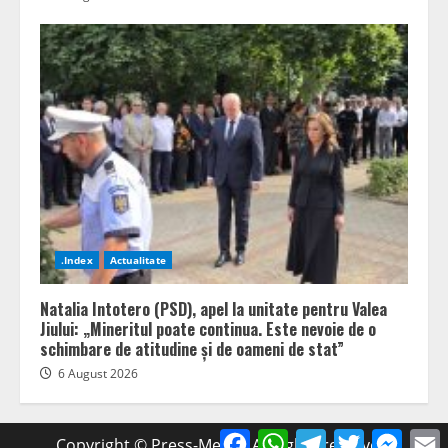
.Index
Actualitate
Natalia Intotero (PSD), apel la unitate pentru Valea
Jiului: „Mineritul poate continua. Este nevoie de o
schimbare de atitudine și de oameni de stat”
6 August 2026
Facebook
WhatsApp
Telegram
Twitter
Mess
Copyright © Press-Media. All rights reserved.