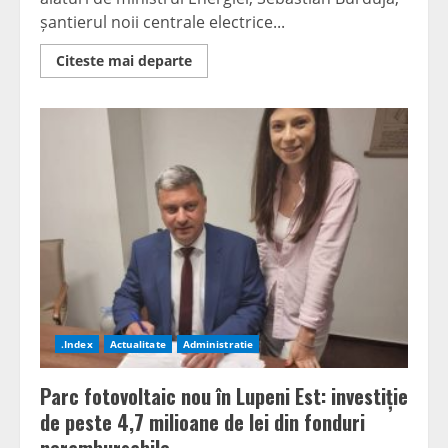
șantierul noii centrale electrice...
Read
Citeste mai departe
more
about
Mintia
devine
pol
energetic
strategic:
Senatorul
PNL
Călin
Petru
Marian
laudă
avansul
lucrărilor
la
noua
centrală
electrică
.Index
Actualitate
Administratie
Parc fotovoltaic nou în Lupeni Est: investiție
de peste 4,7 milioane de lei din fonduri