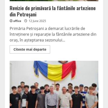
Revizie de primăvară la fântânile arteziene
din Petroșani
office
12 June 2025
Primăria Petroșani a demarat lucrările de
întreținere și reparație la fântânile arteziene din
oraș, în așteptarea sezonului...
Read
Citeste mai departe
more
about
Revizie
de
primăvară
la
fântânile
arteziene
din
Petroșani