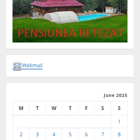
Webmail
June 2025
M
T
W
T
F
S
S
1
2
3
4
5
6
7
8