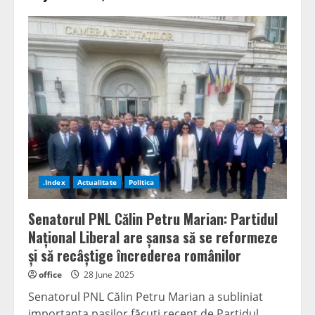
.Index
Actualitate
Politica
Senatorul PNL Călin Petru Marian: Partidul
Național Liberal are șansa să se reformeze
și să recâștige încrederea românilor
office
28 June 2025
Senatorul PNL Călin Petru Marian a subliniat
importanța pașilor făcuți recent de Partidul