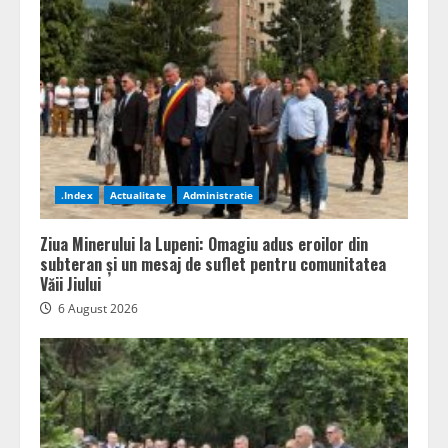
.Index
Actualitate
Administratie
Ziua Minerului la Lupeni: Omagiu adus eroilor din
subteran și un mesaj de suflet pentru comunitatea
Văii Jiului
6 August 2026