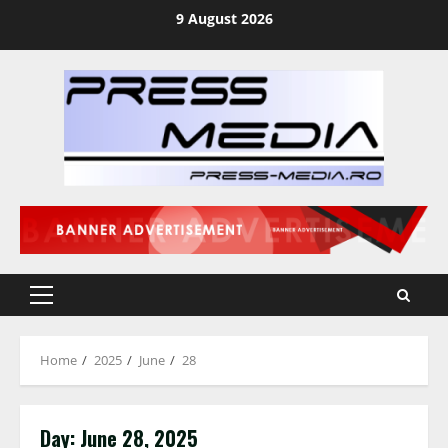
Skip
9 August 2026
to
content
Primary
Menu
Home
2025
June
28
Day:
June 28, 2025