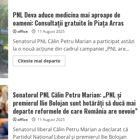
PNL Deva aduce medicina mai aproape de
oameni: Consultații gratuite în Piața Arras
office
11 August 2025
Senatorul PNL Călin Petru Marian a participat astăzi
la o nouă acțiune din cadrul campaniei „PNL are...
Read
Citeste mai departe
more
about
PNL
Deva
aduce
medicina
mai
Senatorul PNL Călin Petru Marian: „PNL și
aproape
de
premierul Ilie Bolojan sunt hotărâți să ducă mai
oameni:
Consultații
departe reformele de care România are nevoie”
gratuite
în
office
11 August 2025
Piața
Arras
Senatorul liberal Călin Petru Marian a declarat că
Partidul Național Liberal și premierul Ilie Bolojan