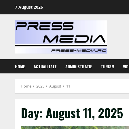
Skip
7 August 2026
to
content
HOME
ACTUALITATE
ADMINISTRATIE
TURISM
VID
Home
2025
August
11
Day:
August 11, 2025