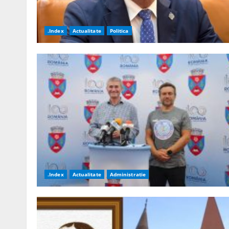
.Index
Actualitate
Politica
.Index
Actualitate
Administratie