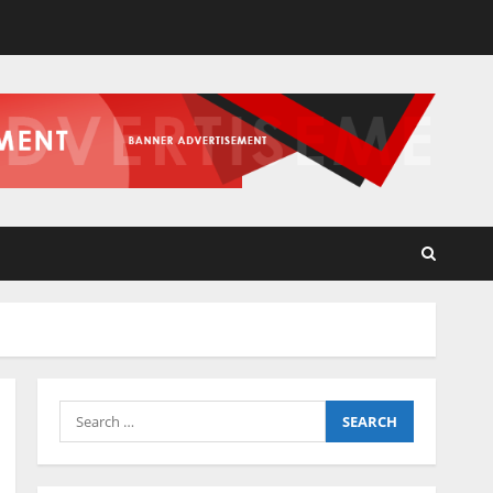
Search
for: