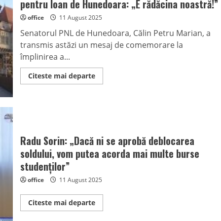
pentru Ioan de Hunedoara: „E rădăcina noastră!”
A
înotat
office
11 August 2025
556
de
Senatorul PNL de Hunedoara, Călin Petru Marian, a
kilometri
pentru
transmis astăzi un mesaj de comemorare la
unitatea
Europei
împlinirea a...
Read
Citeste mai departe
more
about
Senatorul
PNL,
Călin
Petru
Marian,
omagiu
pentru
Radu Sorin: „Dacă ni se aprobă deblocarea
Ioan
soldului, vom putea acorda mai multe burse
de
Hunedoara:
studenților”
„E
rădăcina
noastră!”
office
11 August 2025
Read
Citeste mai departe
more
about