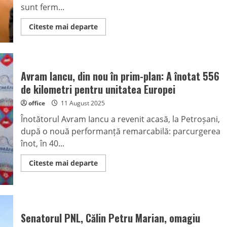
sunt ferm...
Read
Citeste mai departe
more
about
Senatorul
PNL
Călin
Petru
Avram Iancu, din nou în prim-plan: A înotat 556
Marian:
„PNL
de kilometri pentru unitatea Europei
și
premierul
office
11 August 2025
Ilie
Bolojan
Înotătorul Avram Iancu a revenit acasă, la Petroșani,
sunt
hotărâți
după o nouă performanță remarcabilă: parcurgerea
să
ducă
înot, în 40...
mai
departe
reformele
Read
Citeste mai departe
de
more
care
about
România
Avram
are
Iancu,
nevoie”
din
nou
în
Senatorul PNL, Călin Petru Marian, omagiu
prim-
plan: