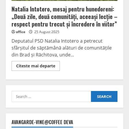
Natalia Intotero, mesaj pentru hunedoreni:
„Două zile, două comunități, aceeași lecție –
respect pentru trecut și încredere în viitor”
office
25 August 2025
Deputatul PSD Natalia Intotero a petrecut
sfârșitul de săptămână alături de comunitățile
din Brad și Răchitova, unde...
Read
Citeste mai departe
more
about
Natalia
Intotero,
mesaj
pentru
Search
hunedoreni:
„Două
for:
zile,
două
comunități,
aceeași
lecție
AVANGARDE-VINE@COFFEE DEVA
–
respect