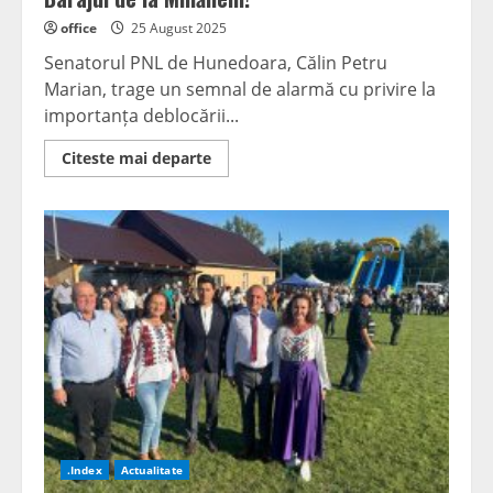
office
25 August 2025
Senatorul PNL de Hunedoara, Călin Petru
Marian, trage un semnal de alarmă cu privire la
importanța deblocării...
Read
Citeste mai departe
more
about
Senatorul
PNL
Călin
Petru
Marian:
„Acum,
mai
mult
ca
niciodată,
avem
nevoie
de
Barajul
de
la
Mihăileni!”
.Index
Actualitate