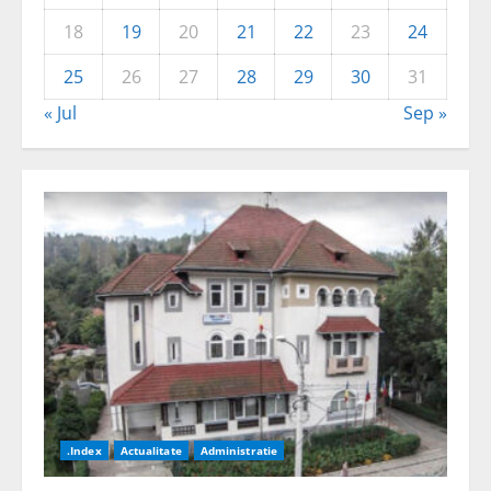
18
19
20
21
22
23
24
25
26
27
28
29
30
31
« Jul
Sep »
.Index
Actualitate
Administratie