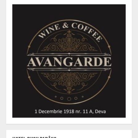
pentru
trecut
și
încredere
în
viitor”