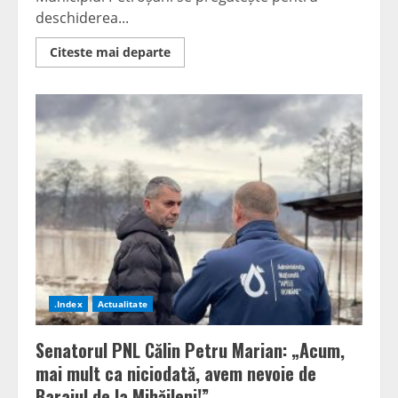
deschiderea...
Read
Citeste mai departe
more
about
Petroșani:
Noul
an
școlar
începe
în
clădiri
renovate
și
cu
deschidere
oficială
în
parc
.Index
Actualitate
Senatorul PNL Călin Petru Marian: „Acum,
mai mult ca niciodată, avem nevoie de
Barajul de la Mihăileni!”