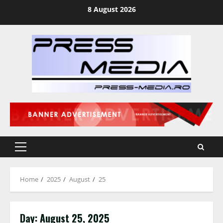
Skip
8 August 2026
to
content
Primary
Menu
Home
2025
August
25
Day:
August 25, 2025