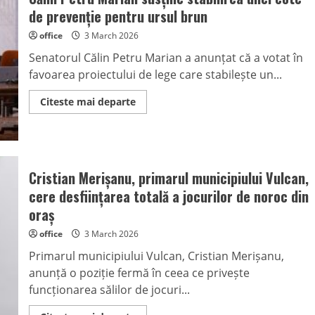
lei
de prevenție pentru ursul brun
pentru
modernizarea
office
3 March 2026
Grădiniței
„Lumea
Senatorul Călin Petru Marian a anunțat că a votat în
Copiilor”
din
favoarea proiectului de lege care stabilește un...
Lupeni
Read
Citeste mai departe
more
about
Călin
Petru
Marian
susține
stabilirea
Cristian Merișanu, primarul municipiului Vulcan,
unei
cote
cere desființarea totală a jocurilor de noroc din
de
prevenție
oraș
pentru
ursul
office
3 March 2026
brun
Primarul municipiului Vulcan, Cristian Merișanu,
anunță o poziție fermă în ceea ce privește
funcționarea sălilor de jocuri...