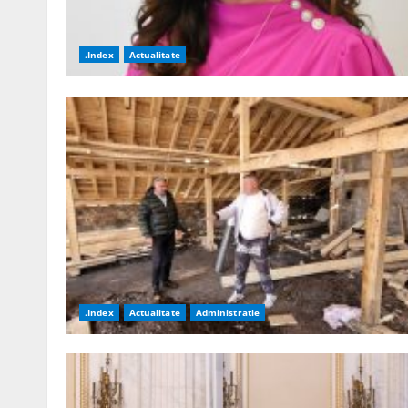
.Index
Actualitate
.Index
Actualitate
Administratie