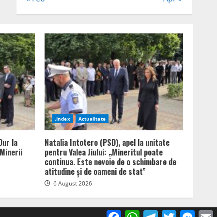
.Index
Actualitate
Dur la
Natalia Intotero (PSD), apel la unitate
Minerii
pentru Valea Jiului: „Mineritul poate
continua. Este nevoie de o schimbare de
atitudine și de oameni de stat”
6 August 2026
Facebook
WhatsApp
Telegram
Twitter
Mess