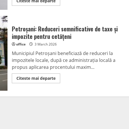
Read
Citeste mai departe
more
about
Cristian
Merișanu,
primarul
municipiului
Petroșani: Reduceri semnificative de taxe și
Vulcan,
cere
impozite pentru cetățeni
desființarea
totală
office
3 March 2026
a
jocurilor
Municipiul Petroșani beneficiază de reduceri la
de
noroc
impozitele locale, după ce administrația locală a
din
oraș
propus aplicarea procentului maxim...
Read
Citeste mai departe
more
about
Petroșani:
Reduceri
semnificative
de
taxe
și
impozite
pentru
cetățeni