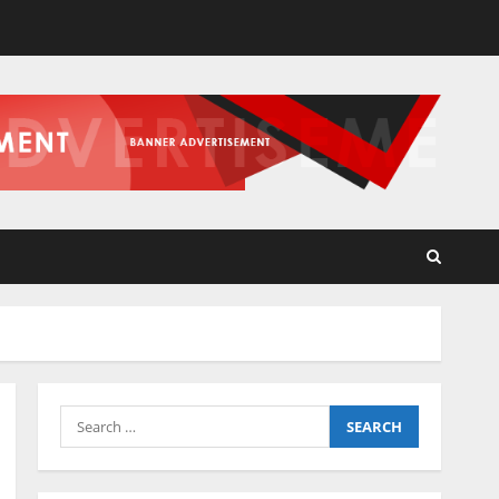
Search
for: