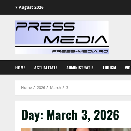
Skip
7 August 2026
to
content
HOME
ACTUALITATE
ADMINISTRATIE
TURISM
VID
Home
2026
March
3
Day:
March 3, 2026