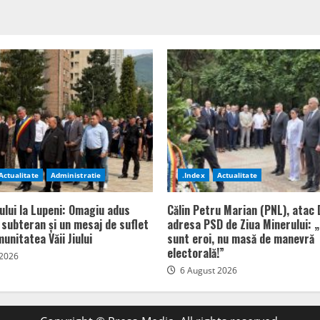
Actualitate
Administratie
.Index
Actualitate
ului la Lupeni: Omagiu adus
Călin Petru Marian (PNL), atac 
n subteran și un mesaj de suflet
adresa PSD de Ziua Minerului: „
unitatea Văii Jiului
sunt eroi, nu masă de manevră
electorală!”
 2026
6 August 2026