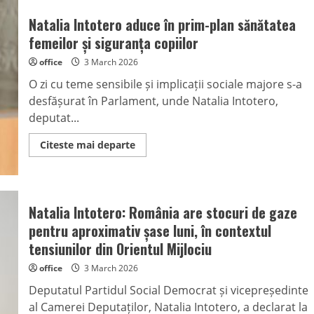
Natalia Intotero aduce în prim-plan sănătatea
femeilor și siguranța copiilor
office
3 March 2026
O zi cu teme sensibile și implicații sociale majore s-a
desfășurat în Parlament, unde Natalia Intotero,
deputat...
Read
Citeste mai departe
more
about
Natalia
Intotero
aduce
în
Natalia Intotero: România are stocuri de gaze
prim-
plan
pentru aproximativ șase luni, în contextul
sănătatea
femeilor
tensiunilor din Orientul Mijlociu
și
siguranța
office
3 March 2026
copiilor
Deputatul Partidul Social Democrat și vicepreședinte
al Camerei Deputaților, Natalia Intotero, a declarat la