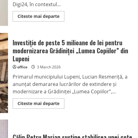
Digi24, în contextul...
Read
Citeste mai departe
more
about
Natalia
Intotero:
România
Investiție de peste 5 milioane de lei pentru
are
stocuri
modernizarea Grădiniței „Lumea Copiilor” din
de
gaze
Lupeni
pentru
aproximativ
office
3 March 2026
șase
luni,
Primarul municipiului Lupeni, Lucian Resmeriță, a
în
contextul
anunțat demararea lucrărilor de extindere și
tensiunilor
din
modernizare a Grădiniței „Lumea Copiilor”,...
Orientul
Mijlociu
Read
Citeste mai departe
more
about
Investiție
de
peste
5
milioane
Călin Petru Marian susține stabilirea unei cote
de