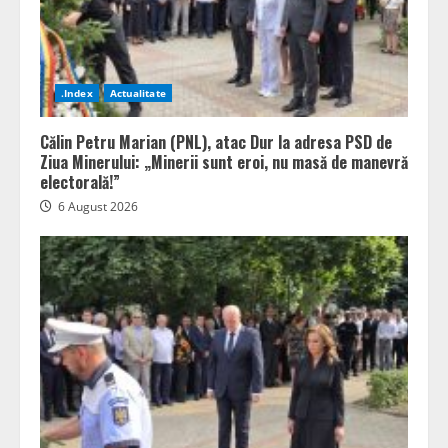
.Index
Actualitate
Călin Petru Marian (PNL), atac Dur la adresa PSD de
Ziua Minerului: „Minerii sunt eroi, nu masă de manevră
electorală!”
6 August 2026