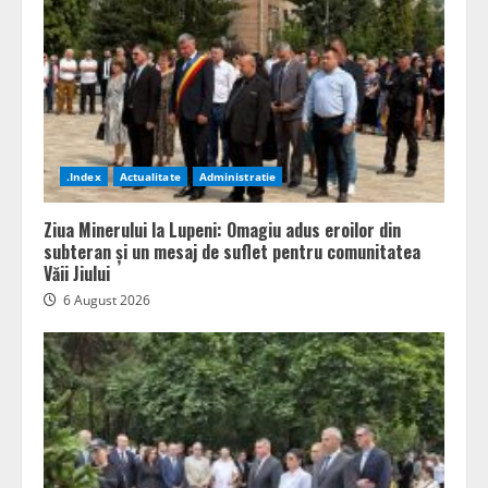
.Index
Actualitate
Administratie
Ziua Minerului la Lupeni: Omagiu adus eroilor din
subteran și un mesaj de suflet pentru comunitatea
Văii Jiului
6 August 2026