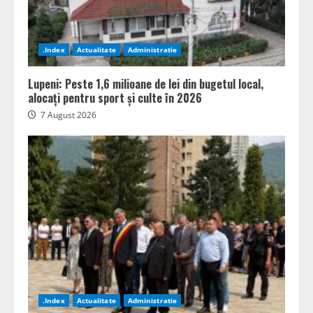
.Index
Actualitate
Administratie
Lupeni: Peste 1,6 milioane de lei din bugetul local,
alocați pentru sport și culte în 2026
7 August 2026
.Index
Actualitate
Administratie