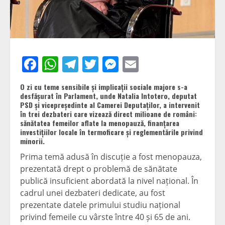
Facebook
WhatsApp
Telegram
Twitter
Messenger
Email
O zi cu teme sensibile și implicații sociale majore s-a
desfășurat în Parlament, unde Natalia Intotero, deputat
PSD și vicepreședinte al Camerei Deputaților, a intervenit
în trei dezbateri care vizează direct milioane de români:
sănătatea femeilor aflate la menopauză, finanțarea
investițiilor locale în termoficare și reglementările privind
minorii.
Prima temă adusă în discuție a fost menopauza,
prezentată drept o problemă de sănătate
publică insuficient abordată la nivel național. În
cadrul unei dezbateri dedicate, au fost
prezentate datele primului studiu național
privind femeile cu vârste între 40 și 65 de ani.