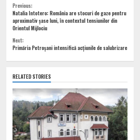
Continue
Previous:
Natalia Intotero: România are stocuri de gaze pentru
Reading
aproximativ șase luni, în contextul tensiunilor din
Orientul Mijlociu
Next:
Primăria Petroșani intensifică acțiunile de salubrizare
RELATED STORIES