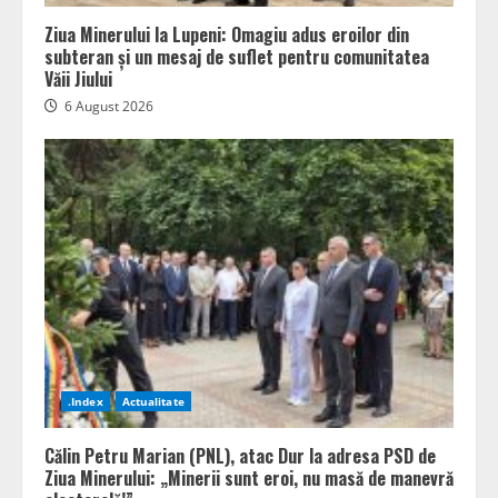
Ziua Minerului la Lupeni: Omagiu adus eroilor din
subteran și un mesaj de suflet pentru comunitatea
Văii Jiului
6 August 2026
.Index
Actualitate
Călin Petru Marian (PNL), atac Dur la adresa PSD de
Ziua Minerului: „Minerii sunt eroi, nu masă de manevră