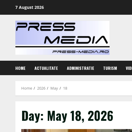
Skip
7 August 2026
to
content
HOME
ACTUALITATE
ADMINISTRATIE
TURISM
VID
Home
2026
May
18
Day:
May 18, 2026