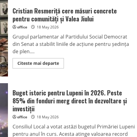
Cristian Resmeriță cere măsuri concrete
pentru comunități și Valea Jiului
office
18 May 2026
Grupul parlamentar al Partidului Social Democrat
din Senat a stabilit liniile de acțiune pentru ședința
de plen....
Read
Citeste mai departe
more
about
Cristian
Resmeriță
cere
măsuri
Buget istoric pentru Lupeni în 2026. Peste
concrete
pentru
85% din fonduri merg direct în dezvoltare și
comunități
și
investiții
Valea
Jiului
office
18 May 2026
Consiliul Local a votat astăzi bugetul Primăriei Lupeni
pentru anul în curs. Acesta atinge valoarea record