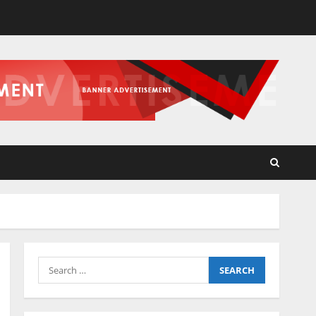
Search
for: