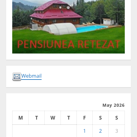
Webmail
May 2026
M
T
W
T
F
S
S
1
2
3