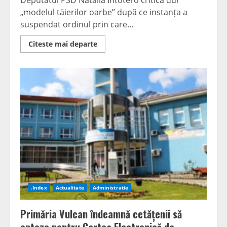
Deputatul PSD Natalia Intotero critică dur
„modelul tăierilor oarbe” după ce instanța a
suspendat ordinul prin care...
Read
Citeste mai departe
more
about
Natalia
Intotero
salută
decizia
Tribunalului
Covasna:
„Diferența
dintre
reformă
și
improvizație.
Instanțele
repară
abuzurile
făcute
din
încăpățânare”
.Index
Actualitate
Administratie
Primăria Vulcan îndeamnă cetățenii să