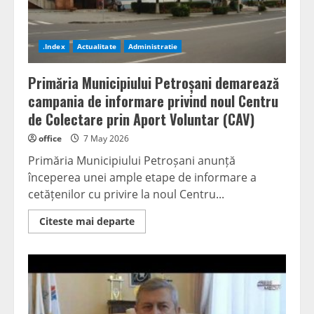
.Index
Actualitate
Administratie
Primăria Municipiului Petroșani demarează
campania de informare privind noul Centru
de Colectare prin Aport Voluntar (CAV)
office
7 May 2026
Primăria Municipiului Petroșani anunță
începerea unei ample etape de informare a
cetățenilor cu privire la noul Centru...
Read
Citeste mai departe
more
about
Primăria
Municipiului
Petroșani
demarează
campania
de
informare