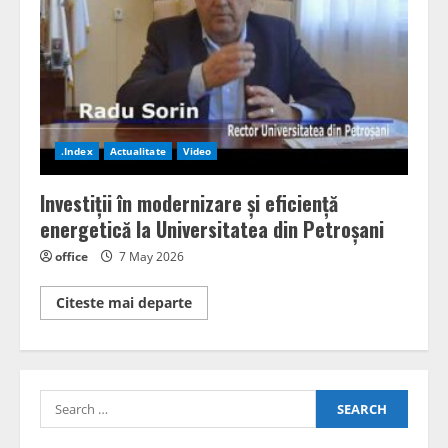
privind
noul
Centru
de
Colectare
prin
Aport
Voluntar
(CAV)
.Index
Actualitate
Video
Investiții în modernizare și eficiență
energetică la Universitatea din Petroșani
office
7 May 2026
Read
Citeste mai departe
more
about
Investiții
în
modernizare
și
Search
eficiență
energetică
for:
la
Universitatea