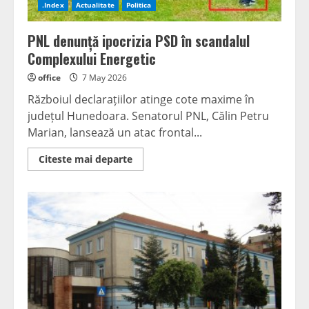
.Index
Actualitate
Politica
PNL denunță ipocrizia PSD în scandalul
Complexului Energetic
office
7 May 2026
Războiul declarațiilor atinge cote maxime în
județul Hunedoara. Senatorul PNL, Călin Petru
Marian, lansează un atac frontal...
Read
Citeste mai departe
more
about
PNL
denunță
ipocrizia
PSD
în
scandalul
Complexului
Energetic