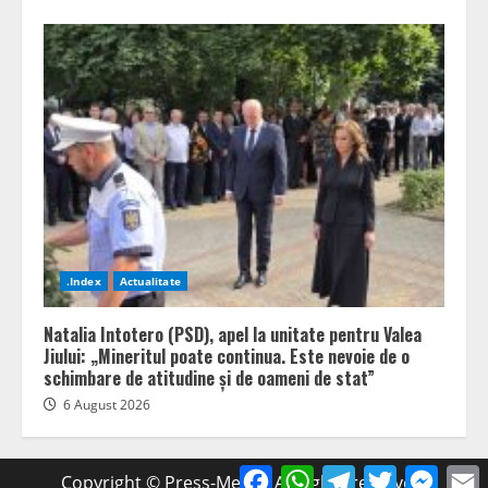
.Index
Actualitate
Natalia Intotero (PSD), apel la unitate pentru Valea
Jiului: „Mineritul poate continua. Este nevoie de o
schimbare de atitudine și de oameni de stat”
6 August 2026
Facebook
WhatsApp
Telegram
Twitter
Mess
Copyright © Press-Media. All rights reserved.