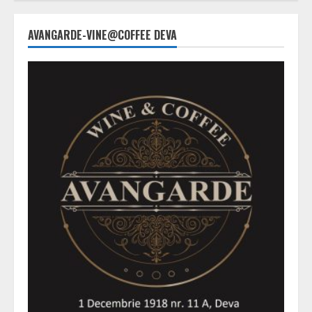
din
Petroșani
AVANGARDE-VINE@COFFEE DEVA