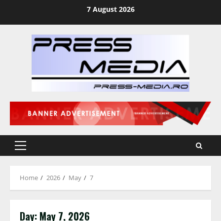
Skip
7 August 2026
to
content
Primary
Menu
Home
2026
May
7
Day:
May 7, 2026