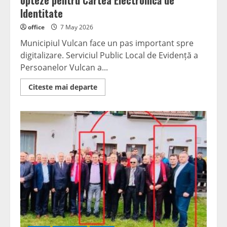
opteze pentru Cartea Electronică de
Identitate
office
7 May 2026
Municipiul Vulcan face un pas important spre
digitalizare. Serviciul Public Local de Evidență a
Persoanelor Vulcan a...
Read
Citeste mai departe
more
about
Primăria
Vulcan
îndeamnă
cetățenii
să
opteze
pentru
Cartea
Electronică
de
Identitate