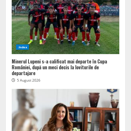
.Index
Minerul Lupeni s-a calificat mai departe în Cupa
României, după un meci decis la loviturile de
departajare
5 August 2026