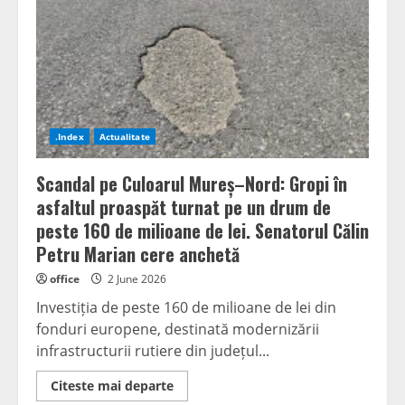
de
ani
de
la
absolvirea
promoției
care
a
construit
România
modernă
.Index
Actualitate
Scandal pe Culoarul Mureș–Nord: Gropi în
asfaltul proaspăt turnat pe un drum de
peste 160 de milioane de lei. Senatorul Călin
Petru Marian cere anchetă
office
2 June 2026
Investiția de peste 160 de milioane de lei din
fonduri europene, destinată modernizării
infrastructurii rutiere din județul...
Read
Citeste mai departe
more