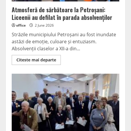
Atmosferă de sărbătoare la Petroșani:
Liceenii au defilat în parada absolvenților
office
2 June 2026
Străzile municipiului Petroșani au fost inundate
astăzi de emoție, culoare și entuziasm.
Absolvenții claselor a XII-a din...
Read
Citeste mai departe
more
about
Atmosferă
de
sărbătoare
la
Petroșani:
Liceenii
au
defilat
în
parada
absolvenților