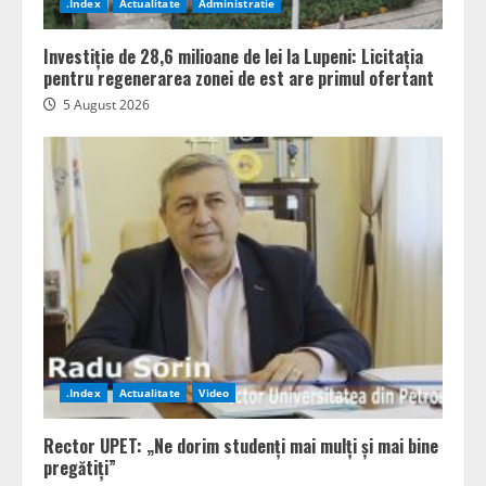
.Index
Actualitate
Administratie
Investiție de 28,6 milioane de lei la Lupeni: Licitația
pentru regenerarea zonei de est are primul ofertant
5 August 2026
.Index
Actualitate
Video
Rector UPET: „Ne dorim studenți mai mulți și mai bine
pregătiți”