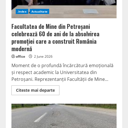
.Index
Actualitate
Facultatea de Mine din Petroșani
celebrează 60 de ani de la absolvirea
promoției care a construit România
modernă
office
2 June 2026
Moment de o profundă încărcătură emoțională
și respect academic la Universitatea din
Petroșani. Reprezentanții Facultății de Mine...
Read
Citeste mai departe
more
about
Facultatea
de
Mine
din
Petroșani
celebrează
60