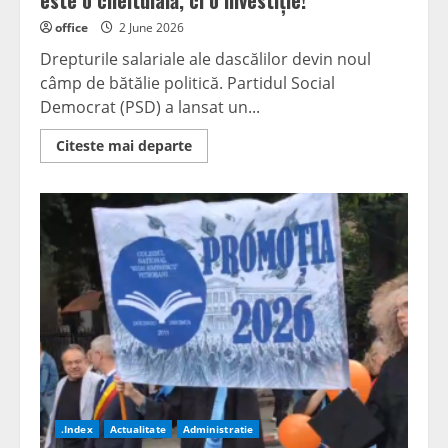
este o cheltuială, ci o investiție!”
office
2 June 2026
Drepturile salariale ale dascălilor devin noul
câmp de bătălie politică. Partidul Social
Democrat (PSD) a lansat un...
Read
Citeste mai departe
more
about
Senatorul
Cristian
Resmeriță:
„Educația
NU
este
o
cheltuială,
ci
o
investiție!”
.Index
Actualitate
Administratie