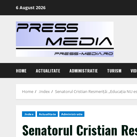
Skip
6 August 2026
to
content
HOME
ACTUALITATE
ADMINISTRATIE
TURISM
VID
Home
.Index
Senatorul Cristian Resmeriță: „Educația NU este
.Index
Actualitate
Administratie
Senatorul Cristian Re