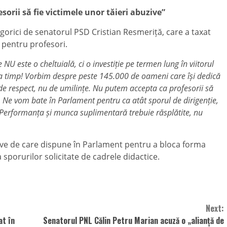
orii să fie victimele unor tăieri abuzive”
egorici de senatorul PSD Cristian Resmeriță, care a taxat
e pentru profesori.
U este o cheltuială, ci o investiție pe termen lung în viitorul
i la timp! Vorbim despre peste 145.000 de oameni care își dedică
 de respect, nu de umilințe. Nu putem accepta ca profesorii să
i. Ne vom bate în Parlament pentru ca atât sporul de dirigenție,
e. Performanța și munca suplimentară trebuie răsplătite, nu
lative de care dispune în Parlament pentru a bloca forma
sporurilor solicitate de cadrele didactice.
Next:
at în
Senatorul PNL Călin Petru Marian acuză o „alianță de