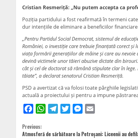
Cristian Resmeriță: „Nu putem accepta ca profes
Poziția partidului a fost reafirmată în termeni cat
dur intențiile de eliminare a beneficiilor financiar
„Pentru Partidul Social Democrat, sistemul de educație N
României, o investiție care trebuie finanțată corect ș
viața formării generațiilor de mâine și care au nevoie
devină victimele unor tăieri abuzive dictate din birour
cât și cel de doctorat să rămână stipulate clar în leg
tăiate”, a declarat senatorul Cristian Resmeriță.
PSD a avertizat că va folosi toate pârghiile legis
actuală a proiectului și pentru a impune păstrarea 
Facebook
WhatsApp
Telegram
Twitter
Messenger
Email
Continue
Previous:
Atmosferă de sărbătoare la Petroșani: Liceenii au defil