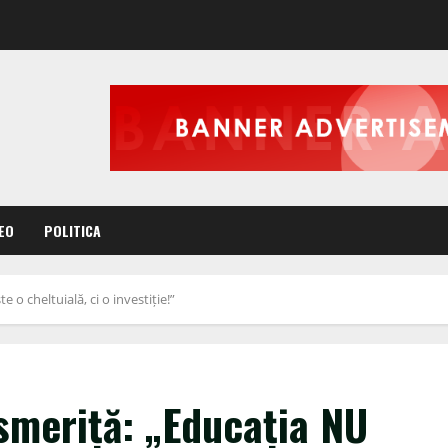
EO
POLITICA
 o cheltuială, ci o investiție!”
smeriță: „Educația NU