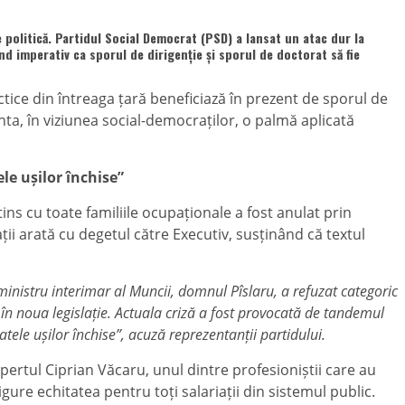
e politică. Partidul Social Democrat (PSD) a lansat un atac dur la
nd imperativ ca sporul de dirigenție și sporul de doctorat să fie
tice din întreaga țară beneficiază în prezent de sporul de
nta, în viziunea social-democraților, o palmă aplicată
ele ușilor închise”
ns cu toate familiile ocupaționale a fost anulat prin
i arată cu degetul către Executiv, susținând că textul
l ministru interimar al Muncii, domnul Pîslaru, a refuzat categoric
t în noua legislație. Actuala criză a fost provocată de tandemul
tele ușilor închise”, acuză reprezentanții partidului.
pertul Ciprian Văcaru, unul dintre profesioniștii care au
sigure echitatea pentru toți salariații din sistemul public.