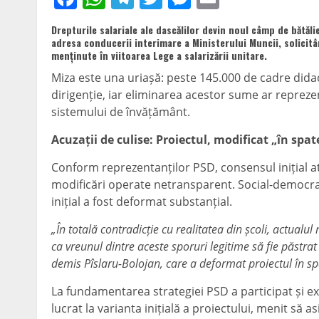
Drepturile salariale ale dascălilor devin noul câmp de bătăli
adresa conducerii interimare a Ministerului Muncii, solicitâ
menținute în viitoarea Lege a salarizării unitare.
Miza este una uriașă: peste 145.000 de cadre didac
dirigenție, iar eliminarea acestor sume ar repreze
sistemului de învățământ.
Acuzații de culise: Proiectul, modificat „în spat
Conform reprezentanților PSD, consensul inițial ati
modificări operate netransparent. Social-democrați
inițial a fost deformat substanțial.
„În totală contradicție cu realitatea din școli, actualu
ca vreunul dintre aceste sporuri legitime să fie păstra
demis Pîslaru-Bolojan, care a deformat proiectul în spa
La fundamentarea strategiei PSD a participat și ex
lucrat la varianta inițială a proiectului, menit să a