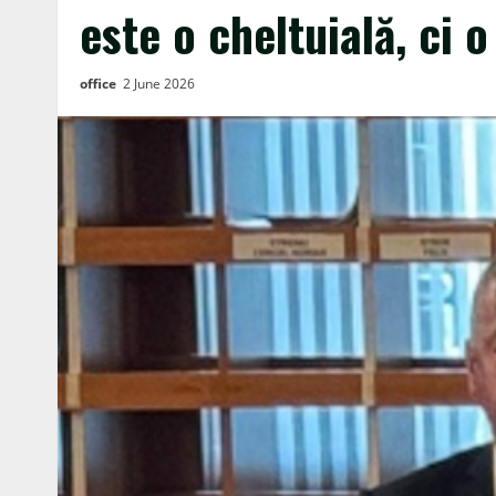
este o cheltuială, ci o
office
2 June 2026