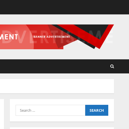
Search
for: