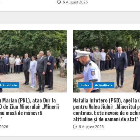
6
6 August 2026
Actualitate
.Index
Actualitate
u Marian (PNL), atac Dur la
Natalia Intotero (PSD), apel la 
 de Ziua Minerului: „Minerii
pentru Valea Jiului: „Mineritul 
 nu masă de manevră
continua. Este nevoie de o sch
!”
atitudine și de oameni de stat”
 2026
6 August 2026