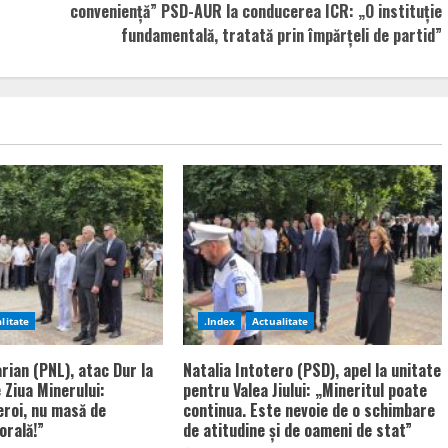
conveniență” PSD-AUR la conducerea ICR: „O instituție
fundamentală, tratată prin împărțeli de partid”
litate
.Index
Actualitate
rian (PNL), atac Dur la
Natalia Intotero (PSD), apel la unitate
 Ziua Minerului:
pentru Valea Jiului: „Mineritul poate
eroi, nu masă de
continua. Este nevoie de o schimbare
orală!”
de atitudine și de oameni de stat”