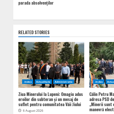
Reading
parada absolvenților
RELATED STORIES
.Index
Actualitate
Administratie
.Index
Actua
Ziua Minerului la Lupeni: Omagiu adus
Călin Petru Ma
eroilor din subteran și un mesaj de
adresa PSD de
suflet pentru comunitatea Văii Jiului
„Minerii sunt 
manevră elect
6 August 2026