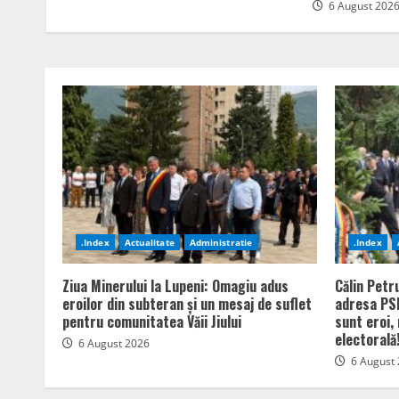
6 August 202
.Index
Actualitate
Administratie
.Index
Ziua Minerului la Lupeni: Omagiu adus
Călin Petr
eroilor din subteran și un mesaj de suflet
adresa PSD
pentru comunitatea Văii Jiului
sunt eroi,
electorală
6 August 2026
6 August