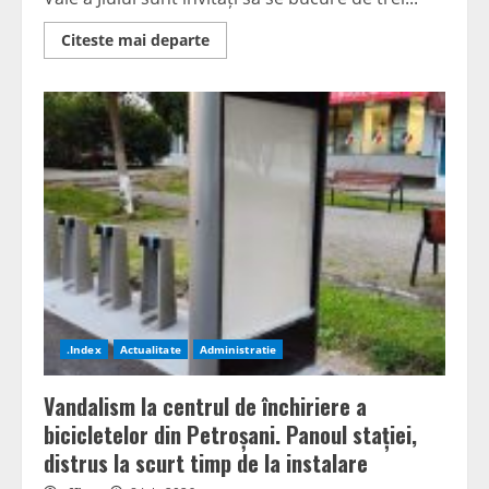
Read
Citeste mai departe
more
about
Parcul
Bărbăteni
îmbracă
haine
de
sărbătoare:
Se
apropie
Zilele
Municipiului
Lupeni
2026
.Index
Actualitate
Administratie
Vandalism la centrul de închiriere a
bicicletelor din Petroșani. Panoul stației,
distrus la scurt timp de la instalare