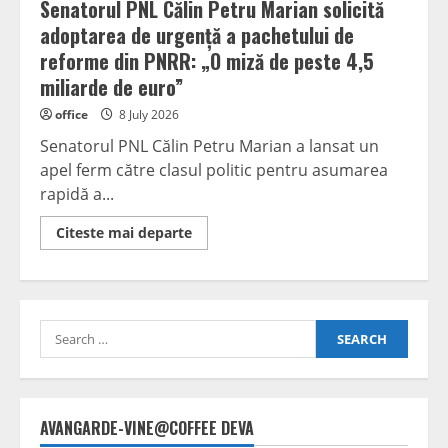
Senatorul PNL Călin Petru Marian solicită
adoptarea de urgență a pachetului de
reforme din PNRR: „O miză de peste 4,5
miliarde de euro”
office
8 July 2026
Senatorul PNL Călin Petru Marian a lansat un
apel ferm către clasul politic pentru asumarea
rapidă a...
Read
Citeste mai departe
more
about
Senatorul
PNL
Călin
Petru
Search
Marian
solicită
for:
adoptarea
de
urgență
a
pachetului
AVANGARDE-VINE@COFFEE DEVA
de
reforme