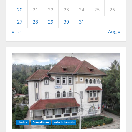
20
21
22
23
24
25
26
27
28
29
30
31
« Jun
Aug »
.Index
Actualitate
Administratie