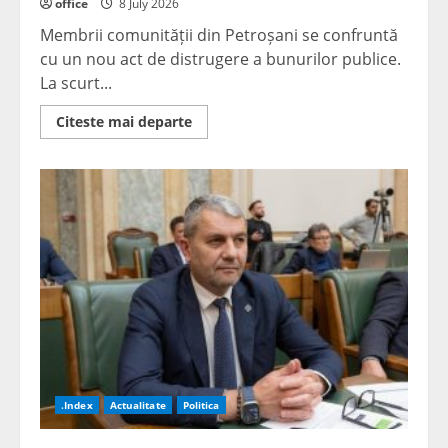
office
8 July 2026
Membrii comunității din Petroșani se confruntă
cu un nou act de distrugere a bunurilor publice.
La scurt...
Read
Citeste mai departe
more
about
Vandalism
la
centrul
de
închiriere
a
bicicletelor
din
Petroșani.
Panoul
stației,
distrus
la
scurt
timp
de
la
instalare
.Index
Actualitate
Politica