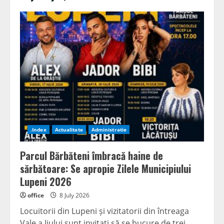
.Index
Actualitate
Administratie
Parcul Bărbăteni îmbracă haine de
sărbătoare: Se apropie Zilele Municipiului
Lupeni 2026
office
8 July 2026
Locuitorii din Lupeni și vizitatorii din întreaga
Vale a Jiului sunt invitați să se bucure de trei...