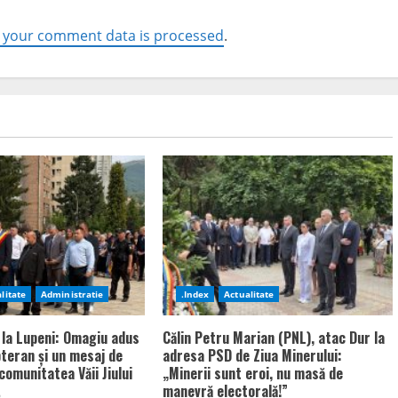
 your comment data is processed
.
litate
Administratie
.Index
Actualitate
 la Lupeni: Omagiu adus
Călin Petru Marian (PNL), atac Dur la
bteran și un mesaj de
adresa PSD de Ziua Minerului:
comunitatea Văii Jiului
„Minerii sunt eroi, nu masă de
manevră electorală!”
6