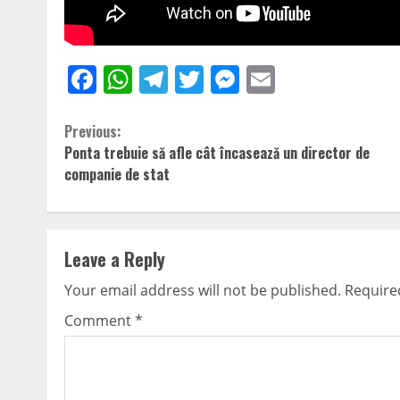
Facebook
WhatsApp
Telegram
Twitter
Messenger
Email
Continue
Previous:
Ponta trebuie să afle cât încasează un director de
Reading
companie de stat
Leave a Reply
Your email address will not be published.
Require
Comment
*