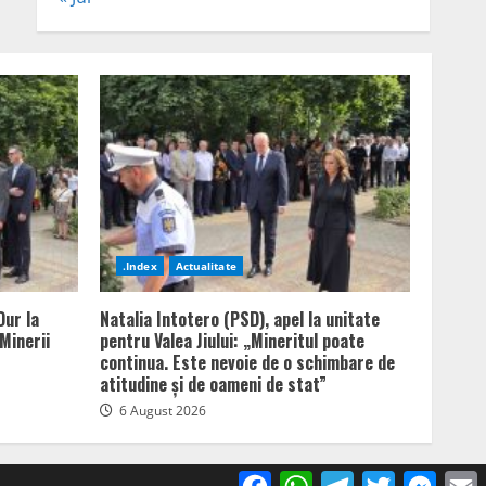
.Index
Actualitate
Dur la
Natalia Intotero (PSD), apel la unitate
Minerii
pentru Valea Jiului: „Mineritul poate
continua. Este nevoie de o schimbare de
atitudine și de oameni de stat”
6 August 2026
Facebook
WhatsApp
Telegram
Twitter
Mess