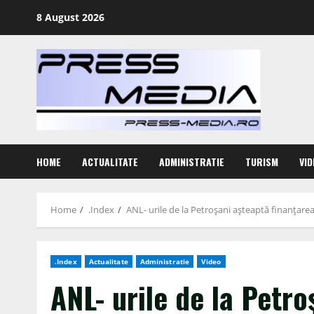
Skip
8 August 2026
to
content
HOME
ACTUALITATE
ADMINISTRATIE
TURISM
VID
Home
.Index
ANL- urile de la Petroşani aşteaptă finanţare
.Index
Actualitate
Administratie
Video
ANL- urile de la Petro