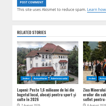
This site uses Akismet to reduce spam.
Learn how
RELATED STORIES
.Index
Actualitate
Administratie
.Index
Actua
Lupeni: Peste 1,6 milioane de lei din
Ziua Minerului
bugetul local, alocați pentru sport și
eroilor din su
culte în 2026
suflet pentru 
7 August 2026
6 August 202