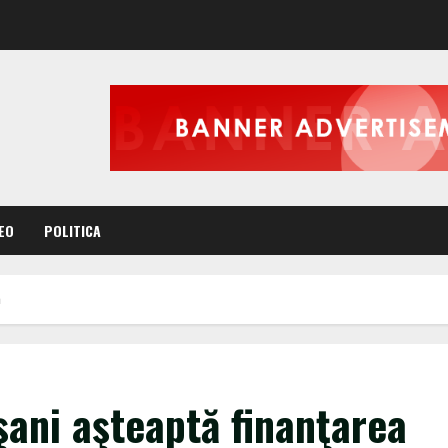
EO
POLITICA
a
şani aşteaptă finanţarea