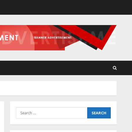
Search
for: