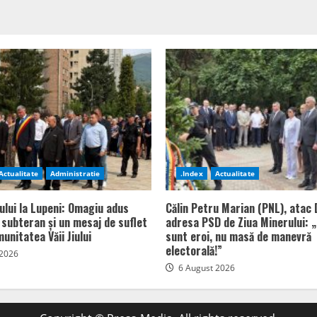
Actualitate
Administratie
.Index
Actualitate
ului la Lupeni: Omagiu adus
Călin Petru Marian (PNL), atac 
n subteran și un mesaj de suflet
adresa PSD de Ziua Minerului: „
unitatea Văii Jiului
sunt eroi, nu masă de manevră
electorală!”
 2026
6 August 2026