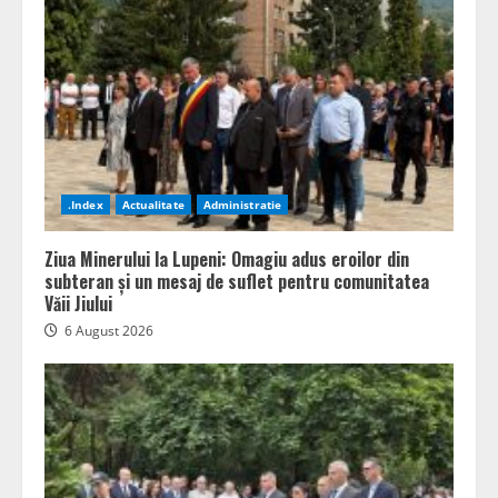
.Index
Actualitate
Administratie
Ziua Minerului la Lupeni: Omagiu adus eroilor din
subteran și un mesaj de suflet pentru comunitatea
Văii Jiului
6 August 2026