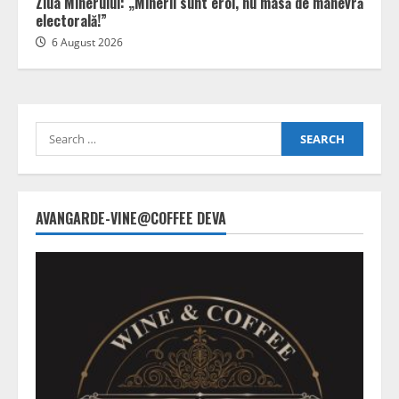
Ziua Minerului: „Minerii sunt eroi, nu masă de manevră
electorală!”
6 August 2026
Search
for:
AVANGARDE-VINE@COFFEE DEVA