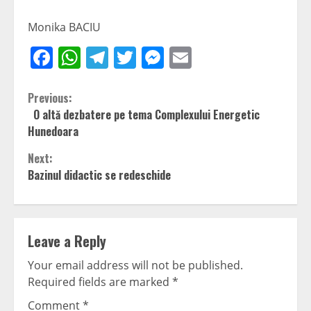
Monika BACIU
Facebook
WhatsApp
Telegram
Twitter
Messenger
Email
Continue
Previous:
O altă dezbatere pe tema Complexului Energetic
Reading
Hunedoara
Next:
Bazinul didactic se redeschide
Leave a Reply
Your email address will not be published.
Required fields are marked
*
Comment
*