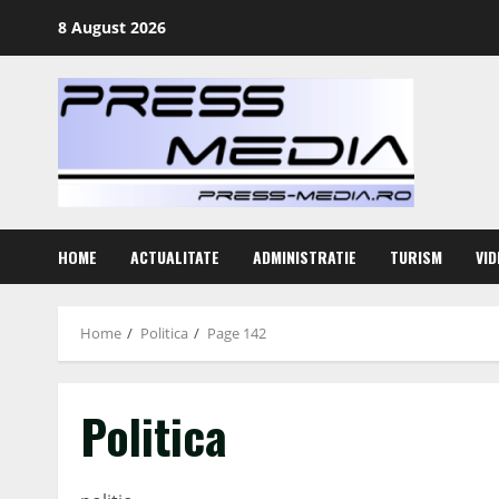
Skip
8 August 2026
to
content
HOME
ACTUALITATE
ADMINISTRATIE
TURISM
VID
Home
Politica
Page 142
Politica