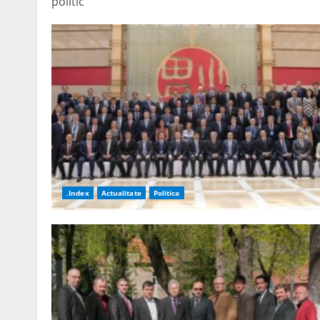
politic
.Index
Actualitate
Politica