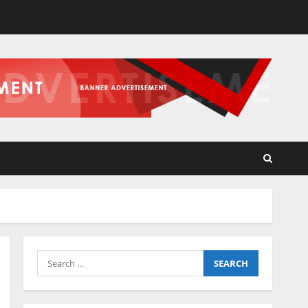
Search
for: