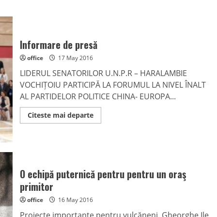
Informare de presă
office
17 May 2016
LIDERUL SENATORILOR U.N.P.R – HARALAMBIE
VOCHIȚOIU PARTICIPĂ LA FORUMUL LA NIVEL ÎNALT
AL PARTIDELOR POLITICE CHINA- EUROPA...
Read
Citeste mai departe
more
about
Informare
de
presă
O echipă puternică pentru pentru un oraş
primitor
office
16 May 2016
Proiecte importante pentru vulcăneni. Gheorghe Ile