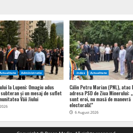
Actualitate
Administratie
.Index
Actualitate
ului la Lupeni: Omagiu adus
Călin Petru Marian (PNL), atac 
n subteran și un mesaj de suflet
adresa PSD de Ziua Minerului: „
unitatea Văii Jiului
sunt eroi, nu masă de manevră
electorală!”
 2026
6 August 2026