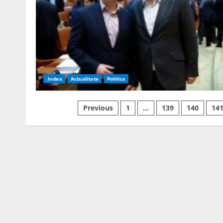
.Index
Actualitate
Politica
Posts
Previous
1
…
139
140
14
navigation