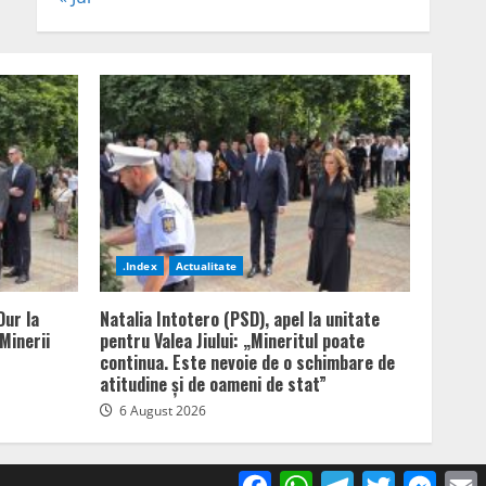
.Index
Actualitate
Dur la
Natalia Intotero (PSD), apel la unitate
Minerii
pentru Valea Jiului: „Mineritul poate
continua. Este nevoie de o schimbare de
atitudine și de oameni de stat”
6 August 2026
Facebook
WhatsApp
Telegram
Twitter
Mess