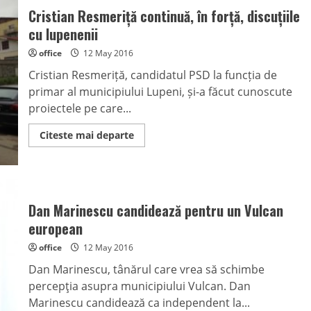
Mircea
Cristian Resmeriță continuă, în forță, discuțiile
Geoană
și
cu lupenenii
nu
numai
office
12 May 2016
Cristian Resmeriță, candidatul PSD la funcția de
primar al municipiului Lupeni, și-a făcut cunoscute
proiectele pe care...
Read
Citeste mai departe
more
about
Cristian
Resmeriță
continuă,
în
forță,
Dan Marinescu candidează pentru un Vulcan
discuțiile
cu
european
lupenenii
office
12 May 2016
Dan Marinescu, tânărul care vrea să schimbe
percepţia asupra municipiului Vulcan. Dan
Marinescu candidează ca independent la...