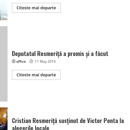
Read
Citeste mai departe
more
about
Dan
Marinescu
candidează
pentru
un
Vulcan
european
Deputatul Resmeriță a promis și a făcut
office
11 May 2016
Read
Citeste mai departe
more
about
Deputatul
Resmeriță
a
promis
și
a
făcut
Cristian Resmeriță susținut de Victor Ponta la
alegerile locale