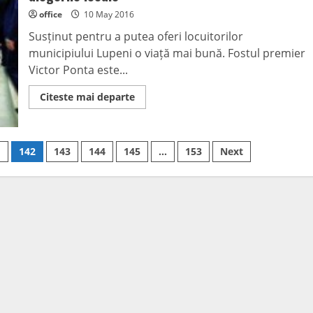
office
10 May 2016
Susținut pentru a putea oferi locuitorilor
municipiului Lupeni o viață mai bună. Fostul premier
Victor Ponta este...
Read
Citeste mai departe
more
about
Cristian
Resmeriță
susținut
1
142
143
144
145
…
153
Next
de
Victor
Ponta
la
alegerile
locale