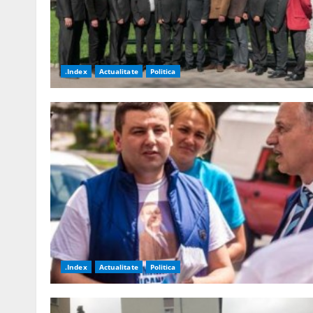
.Index
Actualitate
Politica
.Index
Actualitate
Politica