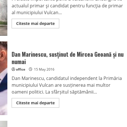
actualul primar şi candidat pentru funcţia de primar
al municipiului Vulcan...
Read
Citeste mai departe
more
about
O
echipă
puternică
pentru
pentru
Dan Marinescu, susținut de Mircea Geoană și nu
un
oraş
numai
primitor
office
15 May 2016
Dan Marinescu, candidatul independent la Primăria
municipiului Vulcan are susținerea mai multor
oameni politici. La sfârșitul săptămânii...
Read
Citeste mai departe
more
about
Dan
Marinescu,
susținut
de