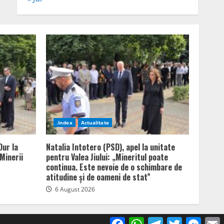
.Index
Actualitate
Dur la
Natalia Intotero (PSD), apel la unitate
Minerii
pentru Valea Jiului: „Mineritul poate
continua. Este nevoie de o schimbare de
atitudine și de oameni de stat”
6 August 2026
Facebook
WhatsApp
Telegram
Twitter
Mess