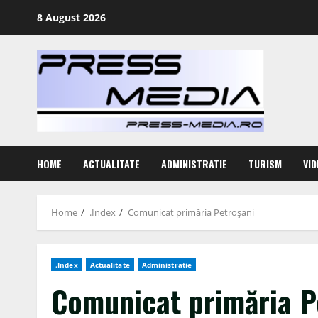
Skip
8 August 2026
to
content
HOME
ACTUALITATE
ADMINISTRATIE
TURISM
VID
Home
.Index
Comunicat primăria Petroşani
.Index
Actualitate
Administratie
Comunicat primăria P