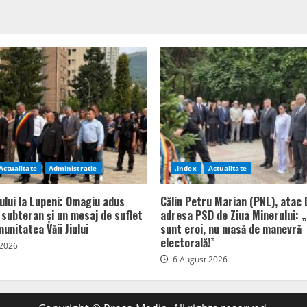
Actualitate
Administratie
.Index
Actualitate
ului la Lupeni: Omagiu adus
Călin Petru Marian (PNL), atac 
n subteran și un mesaj de suflet
adresa PSD de Ziua Minerului: „
unitatea Văii Jiului
sunt eroi, nu masă de manevră
electorală!”
 2026
6 August 2026