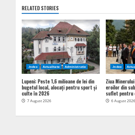
RELATED STORIES
.Index
Actualitate
Administratie
.Index
Actua
Lupeni: Peste 1,6 milioane de lei din
Ziua Minerului
bugetul local, alocați pentru sport și
eroilor din su
culte în 2026
suflet pentru 
7 August 2026
6 August 202