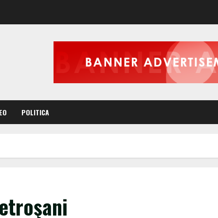
EO
POLITICA
etroşani