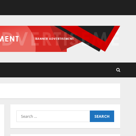
Search
for: