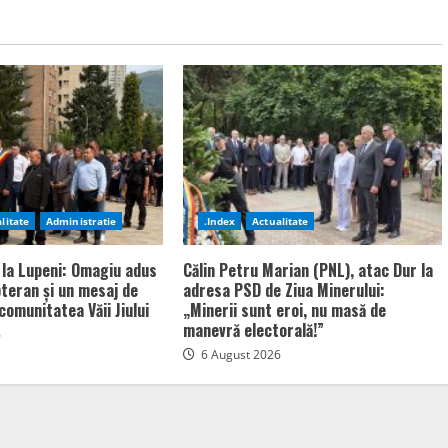
litate
Administratie
.Index
Actualitate
 la Lupeni: Omagiu adus
Călin Petru Marian (PNL), atac Dur la
bteran și un mesaj de
adresa PSD de Ziua Minerului:
comunitatea Văii Jiului
„Minerii sunt eroi, nu masă de
manevră electorală!”
6
6 August 2026