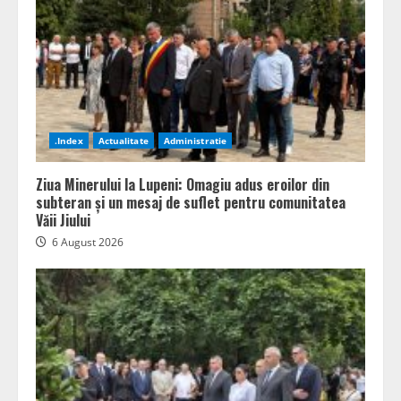
.Index
Actualitate
Administratie
Ziua Minerului la Lupeni: Omagiu adus eroilor din
subteran și un mesaj de suflet pentru comunitatea
Văii Jiului
6 August 2026