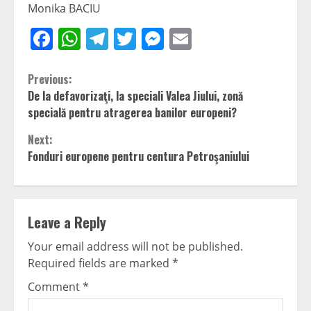
Monika BACIU
Facebook
WhatsApp
Telegram
Twitter
Messenger
Email
Continue
Previous:
De la defavorizaţi, la speciali Valea Jiului, zonă
Reading
specială pentru atragerea banilor europeni?
Next:
Fonduri europene pentru centura Petroşaniului
Leave a Reply
Your email address will not be published.
Required fields are marked
*
Comment
*