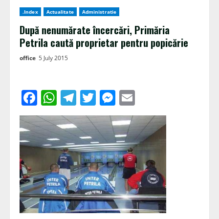
.Index
Actualitate
Administratie
După nenumărate încercări, Primăria
Petrila caută proprietar pentru popicărie
office
5 July 2015
Facebook
WhatsApp
Telegram
Twitter
Messenger
Email