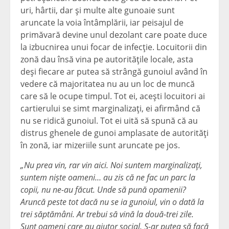
uri, hârtii, dar şi multe alte gunoaie sunt
aruncate la voia întâmplării, iar peisajul de
primăvară devine unul dezolant care poate duce
la izbucnirea unui focar de infecţie. Locuitorii din
zonă dau însă vina pe autorităţile locale, asta
deşi fiecare ar putea să strângă gunoiul având în
vedere că majoritatea nu au un loc de muncă
care să le ocupe timpul. Tot ei, aceşti locuitori ai
cartierului se simt marginalizaţi, ei afirmând că
nu se ridică gunoiul. Tot ei uită să spună că au
distrus ghenele de gunoi amplasate de autorităţi
în zonă, iar mizeriile sunt aruncate pe jos.
„Nu prea vin, rar vin aici. Noi suntem marginalizaţi,
suntem nişte oameni… au zis că ne fac un parc la
copii, nu ne-au făcut. Unde să pună opamenii
?
Arunc
ă peste tot dacă nu se ia gunoiul, vin o dată la
trei săptămâni. Ar trebui să vină la două-trei zile.
Sunt oameni care au ajutor social. S-ar putea să facă