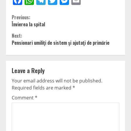
Facebook
WhatsApp
Telegram
Twitter
Messenger
Email
Continue
Previous:
Învierea la spital
Reading
Next:
Pensionari umiliţi de sistem şi ajutaţi de primărie
Leave a Reply
Your email address will not be published.
Required fields are marked
*
Comment
*