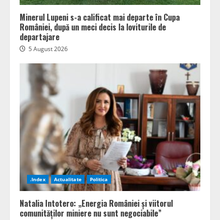
Minerul Lupeni s-a calificat mai departe în Cupa
României, după un meci decis la loviturile de
departajare
5 August 2026
.Index
Actualitate
Politica
Natalia Intotero: „Energia României și viitorul
comunităților miniere nu sunt negociabile”