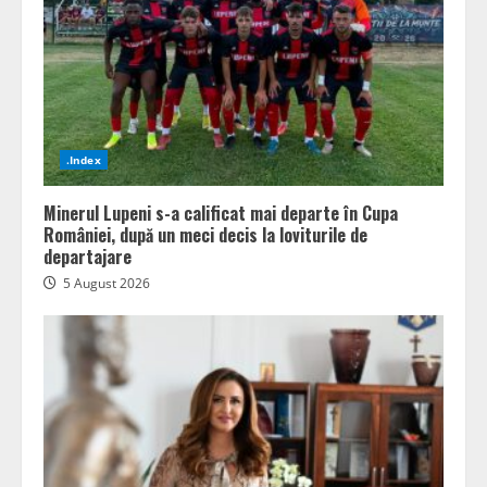
.Index
Minerul Lupeni s-a calificat mai departe în Cupa
României, după un meci decis la loviturile de
departajare
5 August 2026