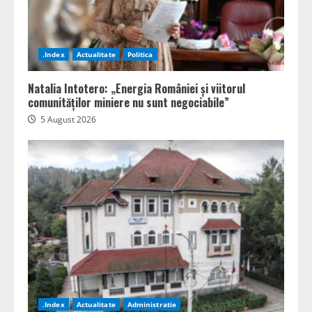
.Index
Actualitate
Politica
Natalia Intotero: „Energia României și viitorul
comunităților miniere nu sunt negociabile”
5 August 2026
.Index
Actualitate
Administratie