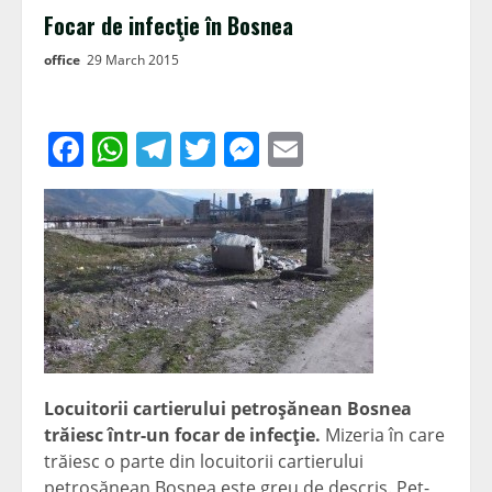
Focar de infecţie în Bosnea
office
29 March 2015
Facebook
WhatsApp
Telegram
Twitter
Messenger
Email
Locuitorii cartierului petroşănean Bosnea
trăiesc într-un focar de infecţie.
Mizeria în care
trăiesc o parte din locuitorii cartierului
petroşănean Bosnea este greu de descris. Pet-