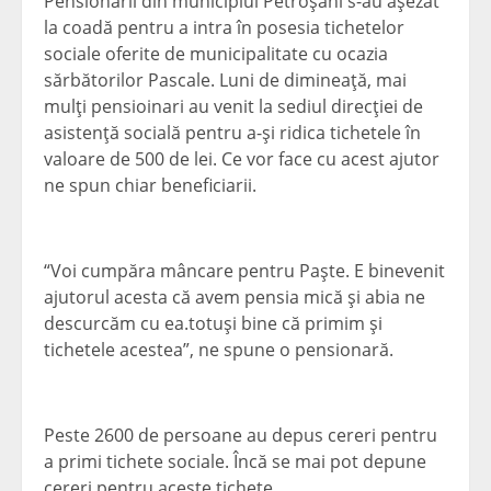
Pensionarii din municipiul Petroşani s-au aşezat
la coadă pentru a intra în posesia tichetelor
sociale oferite de municipalitate cu ocazia
sărbătorilor Pascale. Luni de dimineaţă, mai
mulţi pensioinari au venit la sediul direcţiei de
asistenţă socială pentru a-şi ridica tichetele în
valoare de 500 de lei. Ce vor face cu acest ajutor
ne spun chiar beneficiarii.
“Voi cumpăra mâncare pentru Paşte. E binevenit
ajutorul acesta că avem pensia mică şi abia ne
descurcăm cu ea.totuşi bine că primim şi
tichetele acestea”, ne spune o pensionară.
Peste 2600 de persoane au depus cereri pentru
a primi tichete sociale. Încă se mai pot depune
cereri pentru aceste tichete.