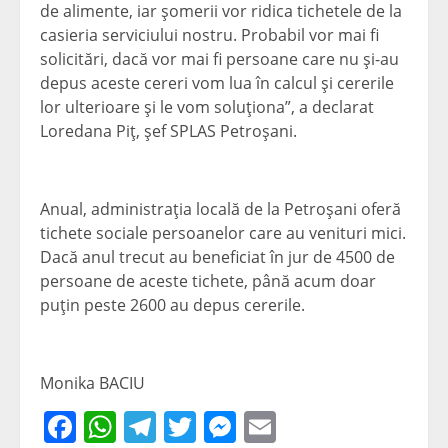
de alimente, iar şomerii vor ridica tichetele de la
casieria serviciului nostru. Probabil vor mai fi
solicitări, dacă vor mai fi persoane care nu şi-au
depus aceste cereri vom lua în calcul şi cererile
lor ulterioare şi le vom soluţiona”, a declarat
Loredana Piţ, şef SPLAS Petroşani.
Anual, administraţia locală de la Petroşani oferă
tichete sociale persoanelor care au venituri mici.
Dacă anul trecut au beneficiat în jur de 4500 de
persoane de aceste tichete, până acum doar
puţin peste 2600 au depus cererile.
Monika BACIU
Facebook
WhatsApp
Telegram
Twitter
Messenger
Email