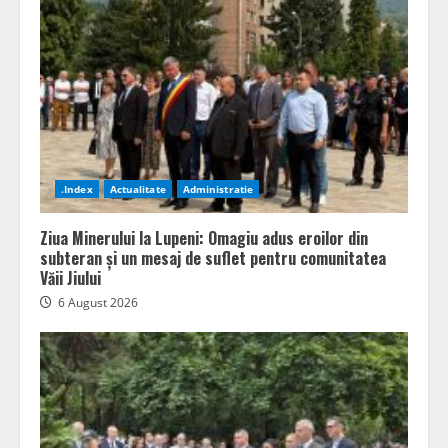
.Index
Actualitate
Administratie
Ziua Minerului la Lupeni: Omagiu adus eroilor din
subteran și un mesaj de suflet pentru comunitatea
Văii Jiului
6 August 2026