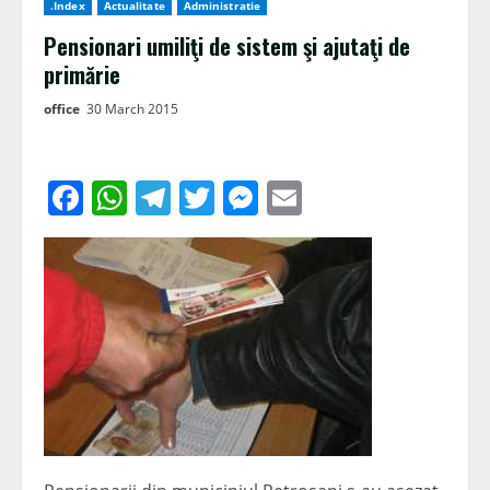
.Index
Actualitate
Administratie
Pensionari umiliţi de sistem şi ajutaţi de
primărie
office
30 March 2015
Facebook
WhatsApp
Telegram
Twitter
Messenger
Email