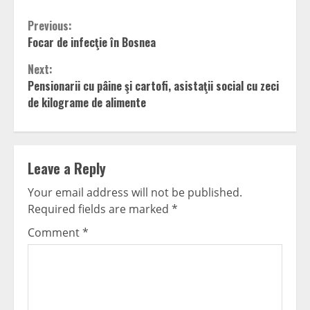
Continue
Previous:
Focar de infecţie în Bosnea
Reading
Next:
Pensionarii cu pâine şi cartofi, asistaţii social cu zeci
de kilograme de alimente
Leave a Reply
Your email address will not be published.
Required fields are marked
*
Comment
*