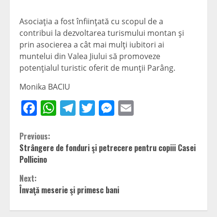
Asociaţia a fost înfiinţată cu scopul de a
contribui la dezvoltarea turismului montan şi
prin asocierea a cât mai mulţi iubitori ai
muntelui din Valea Jiului să promoveze
potenţialul turistic oferit de munţii Parâng.
Monika BACIU
Facebook
WhatsApp
Telegram
Twitter
Messenger
Email
Continue
Previous:
Strângere de fonduri şi petrecere pentru copiii Casei
Reading
Pollicino
Next:
Învaţă meserie şi primesc bani