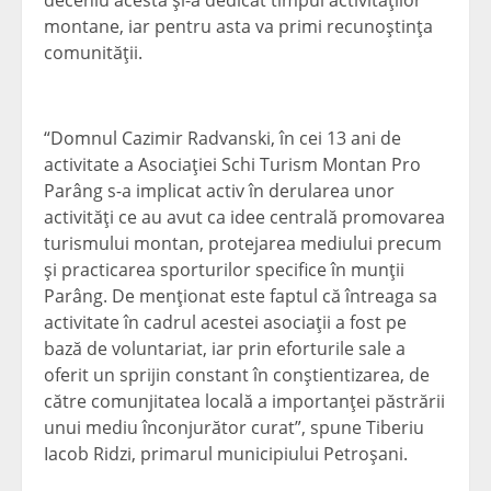
deceniu acesta şi-a dedicat timpul activităţilor
montane, iar pentru asta va primi recunoştinţa
comunităţii.
“Domnul Cazimir Radvanski, în cei 13 ani de
activitate a Asociaţiei Schi Turism Montan Pro
Parâng s-a implicat activ în derularea unor
activităţi ce au avut ca idee centrală promovarea
turismului montan, protejarea mediului precum
şi practicarea sporturilor specifice în munţii
Parâng. De menţionat este faptul că întreaga sa
activitate în cadrul acestei asociaţii a fost pe
bază de voluntariat, iar prin eforturile sale a
oferit un sprijin constant în conştientizarea, de
către comunjitatea locală a importanţei păstrării
unui mediu înconjurător curat”, spune Tiberiu
Iacob Ridzi, primarul municipiului Petroşani.