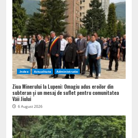
.Index
Actualitate
Administratie
Ziua Minerului la Lupeni: Omagiu adus eroilor din
subteran și un mesaj de suflet pentru comunitatea
Văii Jiului
6 August 2026