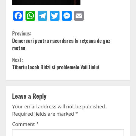
Facebook
WhatsApp
Telegram
Twitter
Messenger
Email
Continue
Previous:
Demersuri pentru racordarea la reţeaua de gaz
Reading
metan
Next:
Tiberiu Iacob Ridzi si problemele Vaii Jiului
Leave a Reply
Your email address will not be published.
Required fields are marked
*
Comment
*