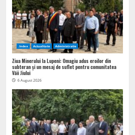
.Index
Actualitate
Administratie
Ziua Minerului la Lupeni: Omagiu adus eroilor din
subteran și un mesaj de suflet pentru comunitatea
Văii Jiului
6 August 2026