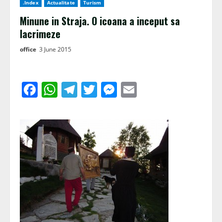
.Index
Actualitate
Turism
Minune in Straja. O icoana a inceput sa
lacrimeze
office
3 June 2015
Facebook
WhatsApp
Telegram
Twitter
Messenger
Email