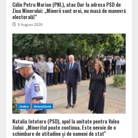
Călin Petru Marian (PNL), atac Dur la adresa PSD de
Ziua Minerului: „Minerii sunt eroi, nu masă de manevră
electorală!”
6 August 2026
.Index
Actualitate
Natalia Intotero (PSD), apel la unitate pentru Valea
Jiului: „Mineritul poate continua. Este nevoie de o
schimbare de atitudine și de oameni de stat”