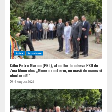
.Index
Actualitate
Călin Petru Marian (PNL), atac Dur la adresa PSD de
Ziua Minerului: „Minerii sunt eroi, nu masă de manevră
electorală!”
6 August 2026