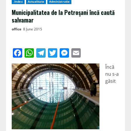
.Index
Actualitate
Administratie
Municipalitatea de la Petroşani încă caută
salvamar
office
8 June 2015
Facebook
WhatsApp
Telegram
Twitter
Messenger
Email
Încă
nu s-a
găsit