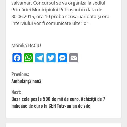
salvamar. Concursul se va organiza la sediul
Primăriei Municipiului Petroşani în data de
30.06.2015, ora 10 proba scrisă, iar data și ora
interviului vor fi comunicate ulterior.
Monika BACIU
Facebook
WhatsApp
Telegram
Twitter
Messenger
Email
Continue
Previous:
Ambulanţă nouă
Reading
Next:
Doar cele peste 500 de mii de euro, Achiziţii de 7
milioane de euro la CEH într-un an de zile