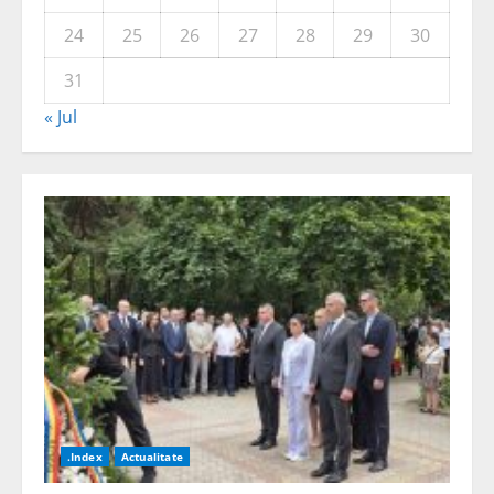
24
25
26
27
28
29
30
31
« Jul
.Index
Actualitate