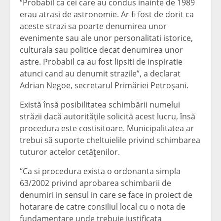
“Probabil ca cei care au condus inainte de 1989
erau atrasi de astronomie. Ar fi fost de dorit ca
aceste strazi sa poarte denumirea unor
evenimente sau ale unor personalitati istorice,
culturala sau politice decat denumirea unor
astre. Probabil ca au fost lipsiti de inspiratie
atunci cand au denumit strazile”, a declarat
Adrian Negoe, secretarul Primăriei Petroşani.
Există însă posibilitatea schimbării numelui
străzii dacă autorităţile solicită acest lucru, însă
procedura este costisitoare. Municipalitatea ar
trebui să suporte cheltuielile privind schimbarea
tuturor actelor cetăţenilor.
“Ca si procedura exista o ordonanta simpla
63/2002 privind aprobarea schimbarii de
denumiri in sensul in care se face in proiect de
hotarare de catre consiliul local cu o nota de
fundamentare unde trebuie justificata