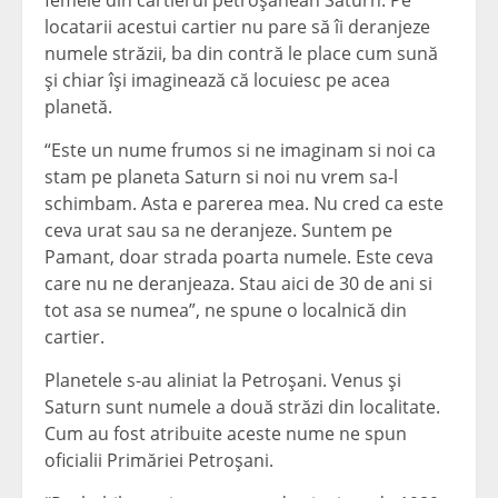
femeie din cartierul petroşănean Saturn. Pe
locatarii acestui cartier nu pare să îi deranjeze
numele străzii, ba din contră le place cum sună
şi chiar îşi imaginează că locuiesc pe acea
planetă.
“Este un nume frumos si ne imaginam si noi ca
stam pe planeta Saturn si noi nu vrem sa-l
schimbam. Asta e parerea mea. Nu cred ca este
ceva urat sau sa ne deranjeze. Suntem pe
Pamant, doar strada poarta numele. Este ceva
care nu ne deranjeaza. Stau aici de 30 de ani si
tot asa se numea”, ne spune o localnică din
cartier.
Planetele s-au aliniat la Petroşani. Venus şi
Saturn sunt numele a două străzi din localitate.
Cum au fost atribuite aceste nume ne spun
oficialii Primăriei Petroşani.