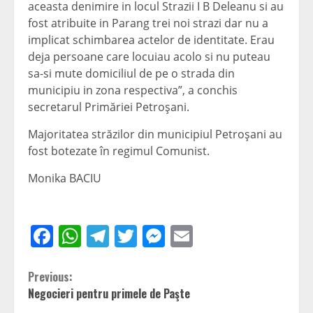
aceasta denimire in locul Strazii I B Deleanu si au
fost atribuite in Parang trei noi strazi dar nu a
implicat schimbarea actelor de identitate. Erau
deja persoane care locuiau acolo si nu puteau
sa-si mute domiciliul de pe o strada din
municipiu in zona respectiva”, a conchis
secretarul Primăriei Petroşani.
Majoritatea străzilor din municipiul Petroşani au
fost botezate în regimul Comunist.
Monika BACIU
Facebook
WhatsApp
Telegram
Twitter
Messenger
Email
Continue
Previous:
Negocieri pentru primele de Paşte
Reading