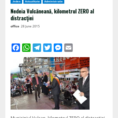
.Index
Actualitate
Administratie
Nedeia Vulcăneană, kilometrul ZERO al
distracţiei
office
28 June 2015
Facebook
WhatsApp
Telegram
Twitter
Messenger
Email