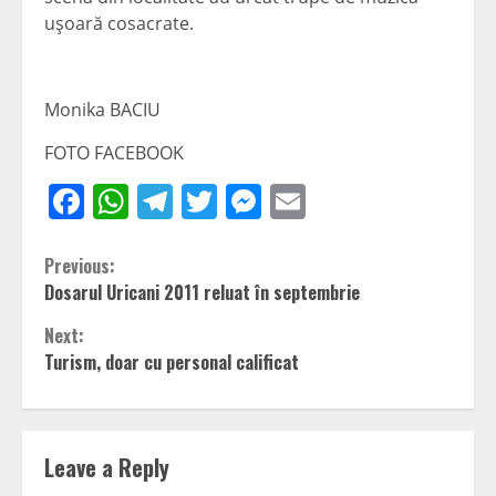
uşoară cosacrate.
Monika BACIU
FOTO FACEBOOK
Facebook
WhatsApp
Telegram
Twitter
Messenger
Email
Continue
Previous:
Dosarul Uricani 2011 reluat în septembrie
Reading
Next:
Turism, doar cu personal calificat
Leave a Reply