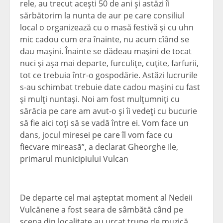
rele, au trecut aceşti 50 de ani şi astăzi îi
sărbătorim la nunta de aur pe care consiliul
local o organizează cu o masă festivă şi cu uhn
mic cadou cum era înainte, nu acum cîând se
dau maşini. Înainte se dădeau maşini de tocat
nuci şi aşa mai departe, furculiţe, cuţite, farfurii,
tot ce trebuia într-o gospodărie. Astăzi lucrurile
s-au schimbat trebuie date cadou maşini cu fast
şi mulţi nuntaşi. Noi am fost mulţumniţi cu
sărăcia pe care am avut-o şi îi vedeţi cu bucurie
să fie aici toţi să se vadă între ei. Vom face un
dans, jocul miresei pe care îl vom face cu
fiecvare mireasă”, a declarat Gheorghe Ile,
primarul municipiului Vulcan
De departe cel mai aşteptat moment al Nedeii
Vulcănene a fost seara de sâmbătă când pe
scena din localitate au urcat trupe de muzică