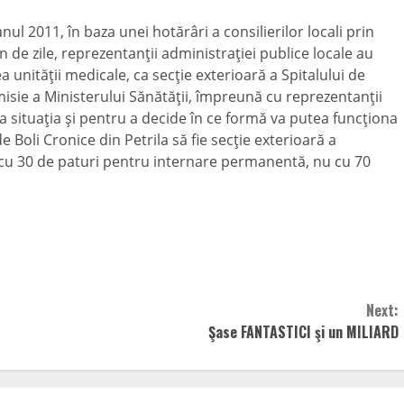
 anul 2011, în baza unei hotărâri a consilierilor locali prin
 de zile, reprezentanţii administraţiei publice locale au
unităţii medicale, ca secţie exterioară a Spitalului de
isie a Ministerului Sănătăţii, împreună cu reprezentanţii
a situaţia şi pentru a decide în ce formă va putea funcţiona
e Boli Cronice din Petrila să fie secţie exterioară a
e cu 30 de paturi pentru internare permanentă, nu cu 70
Next:
Şase FANTASTICI şi un MILIARD