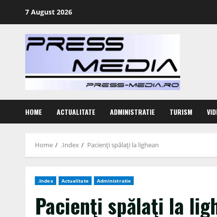
Skip
7 August 2026
to
content
HOME
ACTUALITATE
ADMINISTRATIE
TURISM
VID
Home
.Index
Pacienţi spălaţi la lighean
.Index
Actualitate
Administratie
Pacienţi spălaţi la li