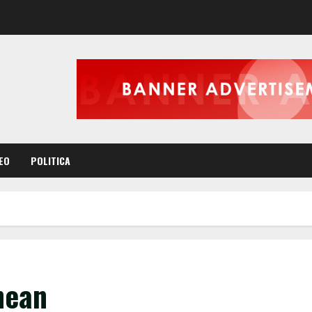
EO
POLITICA
ghean