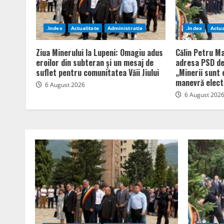
.Index
Actualitate
Administratie
.Index
Actua
Ziua Minerului la Lupeni: Omagiu adus
Călin Petru Ma
eroilor din subteran și un mesaj de
adresa PSD de
suflet pentru comunitatea Văii Jiului
„Minerii sunt 
manevră elect
6 August 2026
6 August 202