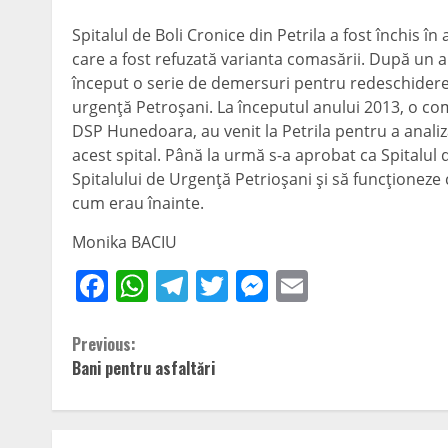
Spitalul de Boli Cronice din Petrila a fost închis în
care a fost refuzată varianta comasării. După un an
început o serie de demersuri pentru redeschiderea 
urgenţă Petroşani. La începutul anului 2013, o com
DSP Hunedoara, au venit la Petrila pentru a analiz
acest spital. Până la urmă s-a aprobat ca Spitalul d
Spitalului de Urgenţă Petrioşani şi să funcţionez
cum erau înainte.
Monika BACIU
Facebook
WhatsApp
Telegram
Twitter
Messenger
Email
Continue
Previous:
Bani pentru asfaltări
Reading