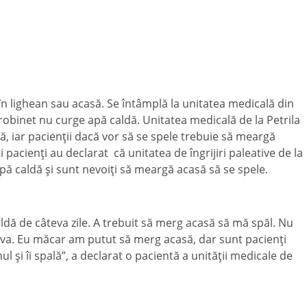
 în lighean sau acasă. Se întâmplă la unitatea medicală din
 robinet nu curge apă caldă. Unitatea medicală de la Petrila
ă, iar pacienţii dacă vor să se spele trebuie să meargă
 pacienţi au declarat că unitatea de îngrijiri paleative de la
apă caldă şi sunt nevoiţi să meargă acasă să se spele.
ldă de câteva zile. A trebuit să merg acasă să mă spăl. Nu
eva. Eu măcar am putut să merg acasă, dar sunt pacienţi
ul şi îi spală”, a declarat o pacientă a unităţii medicale de